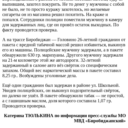
выпившим, захотел покурить. Не то денег у мужчины с собой
не было, не то просто куражу захотелось, но желаемые
сигареты он из магазина решил похитить. На краже и
попался. Сотрудники полиции поместили мужчину в камеру
для задержанных лиц, где он провёл остаток выходных. По
факту проводится проверка.
А на трассе Биробиджан — Головино 26-летний гражданин от
пакета с вредной табачной массой решил избавиться, выкинув
его из машины. Полицейские мужчину задержали, а в пакете
обнаружили 630 гр. марихуаны. Другого мужчину задержали
на 21-м километре этой же автодороги. 32-летний
задержанный в салоне авто вёз свёрток со специфическим
запахом. Общий вес наркотической массы в пакете составил
8,25 гр.. Возбуждены уголовные дела.
Ещё один гражданин был задержан в районе ул. Школьной.
Увидев полицейских, он выкинул подозрительный свёрток,
но далеко не ушёл. В пакете обнаружили табак — не простой,
а с гашишным маслом, доля которого составила 1,07 гр.
Проводится проверка.
Катерина ТЮЛЬКИНА по информации пресс-службы МО
МВД «Биробиджанский»