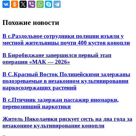
Похожие новости
В с.Раздольное сотрудники полиции изъяли у
местной жительницы почти 400 кустов конопли
В Биробиджане завершился первый этап
операции «МАК — 2026»
В С.Красный Восток Полицейскими задержаны
подозреваемые в незаконном культивировании
наркосодержащих растений
В с.Птичник задержан пассажир иномарки,
перевозивший наркотики
Житель Николаевки рискует сесть на два года за
незаконное культивирование конопли