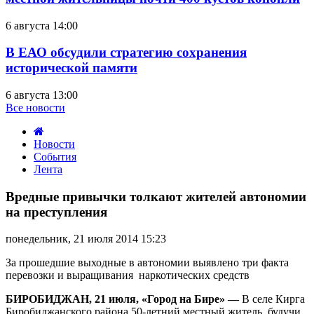
6 августа 14:00
В ЕАО обсудили стратегию сохранения
исторической памяти
6 августа 13:00
Все новости
Новости
События
Лента
Вредные
привычки
Вредные привычки толкают жителей автономии
толкают
на преступления
жителей
автономии
понедельник, 21 июля 2014 15:23
на
преступления
За прошедшие выходные в автономии выявлено три факта
перевозки и выращивания наркотических средств
БИРОБИДЖАН, 21 июля, «Город на Бире» —
В селе Кирга
Биробиджанского района 50-летний местный житель, будучи