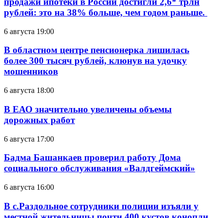
продажи ипотеки в России достигли 2,6* трлн
рублей: это на 38% больше, чем годом раньше.
6 августа 19:00
В областном центре пенсионерка лишилась
более 300 тысяч рублей, клюнув на удочку
мошенников
6 августа 18:00
В ЕАО значительно увеличены объемы
дорожных работ
6 августа 17:00
Бадма Башанкаев проверил работу Дома
социального обслуживания «Валдгеймский»
6 августа 16:00
В с.Раздольное сотрудники полиции изъяли у
местной жительницы почти 400 кустов конопли