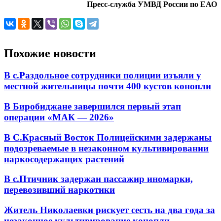
Пресс-служба УМВД России по ЕАО
Похожие новости
В с.Раздольное сотрудники полиции изъяли у
местной жительницы почти 400 кустов конопли
В Биробиджане завершился первый этап
операции «МАК — 2026»
В С.Красный Восток Полицейскими задержаны
подозреваемые в незаконном культивировании
наркосодержащих растений
В с.Птичник задержан пассажир иномарки,
перевозивший наркотики
Житель Николаевки рискует сесть на два года за
незаконное культивирование конопли