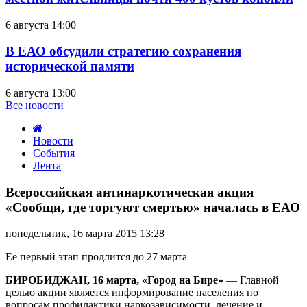
6 августа 14:00
В ЕАО обсудили стратегию сохранения
исторической памяти
6 августа 13:00
Все новости
Новости
События
Лента
Всероссийская
антинаркотическая
Всероссийская антинаркотическая акция
акция
«Сообщи, где торгуют смертью» началась в ЕАО
«Сообщи,
где
понедельник, 16 марта 2015 13:28
торгуют
смертью»
Её первый этап продлится до 27 марта
началась
в
БИРОБИДЖАН, 16 марта, «Город на Бире»
— Главной
ЕАО
целью акции является информирование населения по
вопросам профилактики наркозависимости, лечение и