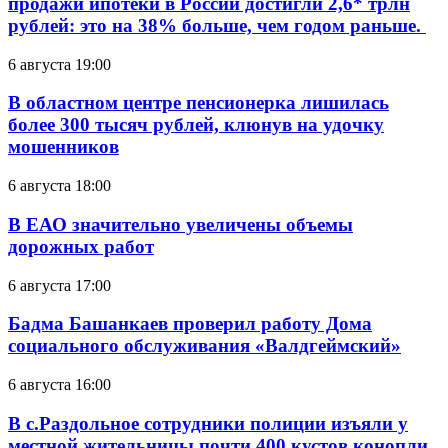
продажи ипотеки в России достигли 2,6* трлн
рублей: это на 38% больше, чем годом раньше.
6 августа 19:00
В областном центре пенсионерка лишилась
более 300 тысяч рублей, клюнув на удочку
мошенников
6 августа 18:00
В ЕАО значительно увеличены объемы
дорожных работ
6 августа 17:00
Бадма Башанкаев проверил работу Дома
социального обслуживания «Валдгеймский»
6 августа 16:00
В с.Раздольное сотрудники полиции изъяли у
местной жительницы почти 400 кустов конопли