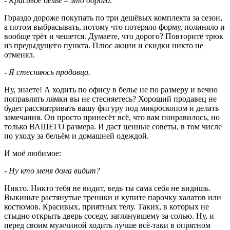
- Красивое бельё – это дорого.
Гораздо дороже покупать по три дешёвых комплекта за сезон,
а потом выбрасывать, потому что потеряло форму, полиняло и
вообще трёт и чешется. Думаете, что дорого? Повторите трюк
из предыдущего пункта. Плюс акции и скидки никто не
отменял.
- Я стесняюсь продавца.
Ну, знаете! А ходить по офису в белье не по размеру и вечно
поправлять лямки вы не стесняетесь? Хороший продавец не
будет рассматривать вашу фигуру под микроскопом и делать
замечания. Он просто принесёт всё, что вам понравилось, но
только ВАШЕГО размера. И даст ценные советы, в том числе
по уходу за бельём и домашней одеждой.
И моё любимое:
- Ну кто меня дома видит?
Никто. Никто тебя не видит, ведь ты сама себя не видишь.
Выкиньте растянутые треники и купите парочку халатов или
костюмов. Красивых, приятных телу. Таких, в которых не
стыдно открыть дверь соседу, заглянувшему за солью. Ну, и
перед своим мужчиной ходить лучше всё-таки в опрятном