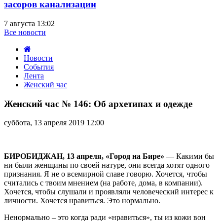
засоров канализации
7 августа 13:02
Все новости
Новости
События
Лента
Женский час
Женский
час
Женский час № 146: Об архетипах и одежде
№
146:
суббота, 13 апреля 2019 12:00
Об
архетипах
и
одежде
БИРОБИДЖАН, 13 апреля, «Город на Бире»
— Какими бы
ни были женщины по своей натуре, они всегда хотят одного –
признания. Я не о всемирной славе говорю. Хочется, чтобы
считались с твоим мнением (на работе, дома, в компании).
Хочется, чтобы слушали и проявляли человеческий интерес к
личности. Хочется нравиться. Это нормально.
Ненормально – это когда ради «нравиться», ты из кожи вон