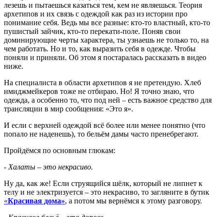
лезешь и пытаешься казаться тем, кем не являешься. Теория
архетипов и их связь с одеждой как раз из истории про
понимание себя. Ведь мы все разные: кто-то властный, кто-то
пушистый зайчик, кто-то перекати-поле. Поняв свои
доминирующие черты характера, ты узнаешь не только то, на
чем работать. Но и то, как выразить себя в одежде. Чтобы
поняли и приняли. Об этом я постаралась рассказать в видео
ниже.
На специалиста в области архетипов я не претендую. Хлеб
имиджмейкеров тоже не отбираю. Но! Я точно знаю, что
одежда, а особенно то, что под ней – есть важное средство для
трансляции в мир сообщения: «Это я».
И если с верхней одеждой всё более или менее понятно (что
попало не наденешь), то бельём дамы часто пренебрегают.
Пройдёмся по основным глюкам:
- Халаты – это некрасиво.
Ну да, как же! Если струящийся шёлк, который не липнет к
телу и не электризуется – это некрасиво, то загляните в бутик
«
Красивая дома»
, а потом мы вернёмся к этому разговору.