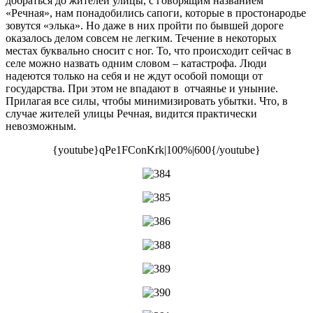
добраться до жителей улицы, с говорящим названием
паводком
«Речная», нам понадобились сапоги, которые в простонародье
(ФОТОРЕПОРТАЖ;
зовутся «элька». Но даже в них пройти по бывшей дороге
ВИДЕО)
оказалось делом совсем не легким. Течение в некоторых
местах буквально сносит с ног. То, что происходит сейчас в
селе можно назвать одним словом – катастрофа. Люди
надеются только на себя и не ждут особой помощи от
государства. При этом не впадают в отчаянье и уныние.
Прилагая все силы, чтобы минимизировать убытки. Что, в
случае жителей улицы Речная, видится практически
невозможным.
{youtube}qPe1FConKrk|100%|600{/youtube}