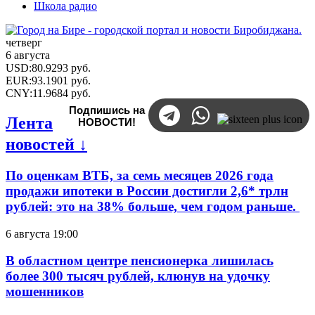
Школа радио
четверг
6 августа
USD
:
80.9293
руб.
EUR
:
93.1901
руб.
CNY
:
11.9684
руб.
Подпишись на
Лента
НОВОСТИ!
новостей ↓
По оценкам ВТБ, за семь месяцев 2026 года
продажи ипотеки в России достигли 2,6* трлн
рублей: это на 38% больше, чем годом раньше.
6 августа 19:00
В областном центре пенсионерка лишилась
более 300 тысяч рублей, клюнув на удочку
мошенников