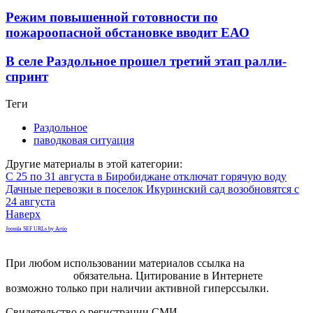
Режим повышенной готовности по
пожароопасной обстановке вводит ЕАО
В селе Раздольное прошел третий этап ралли-
спринт
Теги
Раздольное
паводковая ситуация
Другие материалы в этой категории:
С 25 по 31 августа в Биробиджане отключат горячую воду
Дачные перевозки в поселок Икуринский сад возобновятся с
24 августа
Наверх
Joomla SEF URLs by Artio
При любом использовании материалов ссылка на
gorodnabire.ru
обязательна. Цитирование в Интернете
возможно только при наличии активной гиперссылки.
Свидетельство о регистрации СМИ
ЭЛ № ФС 77-65771