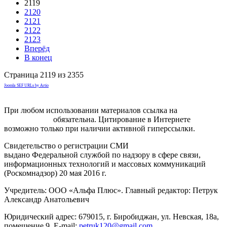
2119
2120
2121
2122
2123
Вперёд
В конец
Страница 2119 из 2355
Joomla SEF URLs by Artio
При любом использовании материалов ссылка на
gorodnabire.ru
обязательна. Цитирование в Интернете
возможно только при наличии активной гиперссылки.
Свидетельство о регистрации СМИ
ЭЛ № ФС 77-65771
выдано Федеральной службой по надзору в сфере связи,
информационных технологий и массовых коммуникаций
(Роскомнадзор) 20 мая 2016 г.
Учредитель: ООО «Альфа Плюс». Главный редактор: Петрук
Александр Анатольевич
Юридический адрес: 679015, г. Биробиджан, ул. Невская, 18а,
помещение 9. E-mail:
petruk120@gmail.com