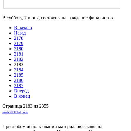
В субботу, 7 июня, состоится награждение финалистов
В начало
Назад
2178
2179
2180
2181
2182
2183
2184
2185
2186
2187
Вперёд
В конец
Страница 2183 из 2355
Joomla SEF URLs by Artio
При любом использовании материалов ссылка на