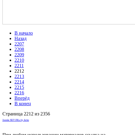
В начало
Назад
2207
2208
2209
2210
2211
2212
2213
2214
2215
2216
Вперёд
В конец
Страница 2212 из 2356
Joomla SEF URLs by Artio
При любом использовании материалов ссылка на