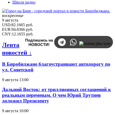
Школа радио
воскресенье
9 августа
USD
:
82.1665
руб.
EUR
:
94.8366
руб.
CNY
:
12.1655
руб.
Подпишись на
Лента
НОВОСТИ!
новостей ↓
В Биробиджане благоустраивают автодорогу по
ул. Советской
9 августа 13:00
Дальний Восток: от триллионных соглашений к
реальным переменам. О чем Юрий Трутнев
доложил Президенту
9 августа 10:00