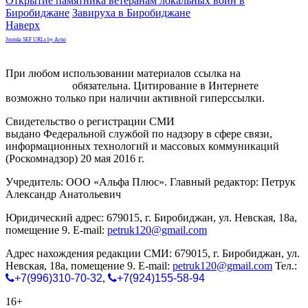
Открытие памятника ветеранам локальных войн в
Биробиджане
Завируха в Биробиджане
Наверх
Joomla SEF URLs by Artio
При любом использовании материалов ссылка на
gorodnabire.ru
обязательна. Цитирование в Интернете
возможно только при наличии активной гиперссылки.
Свидетельство о регистрации СМИ
ЭЛ № ФС 77-65771
выдано Федеральной службой по надзору в сфере связи,
информационных технологий и массовых коммуникаций
(Роскомнадзор) 20 мая 2016 г.
Учредитель: ООО «Альфа Плюс». Главный редактор: Петрук
Александр Анатольевич
Юридический адрес: 679015, г. Биробиджан, ул. Невская, 18а,
помещение 9. E-mail:
petruk120@gmail.com
Адрес нахождения редакции СМИ: 679015, г. Биробиджан, ул.
Невская, 18а, помещение 9. E-mail:
petruk120@gmail.com
Тел.:
+7(996)310-70-32
,
+7(924)155-58-94
16+