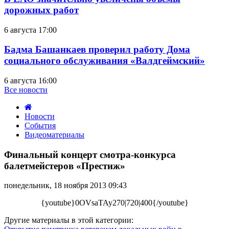
дорожных работ
6 августа 17:00
Бадма Башанкаев проверил работу Дома
социального обслуживания «Валдгеймский»
6 августа 16:00
Все новости
Новости
События
Видеоматериалы
Финальный
концерт
Финальный концерт смотра-конкурса
смотра-
балетмейстеров «Престиж»
конкурса
балетмейстеров
понедельник, 18 ноября 2013 09:43
«Престиж»
{youtube}0OVsaTAy270|720|400{/youtube}
Другие материалы в этой категории: