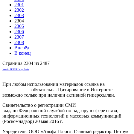
2301
2302
2303
2304
2305
2306
2307
2308
Вперёд
В конец
Страница 2304 из 2487
Joomla SEF URLs by Artio
При любом использовании материалов ссылка на
gorodnabire.ru
обязательна. Цитирование в Интернете
возможно только при наличии активной гиперссылки.
Свидетельство о регистрации СМИ
ЭЛ № ФС 77-65771
выдано Федеральной службой по надзору в сфере связи,
информационных технологий и массовых коммуникаций
(Роскомнадзор) 20 мая 2016 г.
Учредитель: ООО «Альфа Плюс». Главный редактор: Петрук