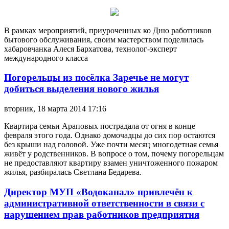
В рамках мероприятий, приуроченных ко Дню работников
бытового обслуживания, своим мастерством поделилась
хабаровчанка Алеся Бархатова, технолог-эксперт
международного класса
Погорельцы из посёлка Заречье не могут
добиться выделения нового жилья
вторник, 18 марта 2014 17:16
Квартира семьи Араповых пострадала от огня в конце
февраля этого года. Однако домочадцы до сих пор остаются
без крыши над головой. Уже почти месяц многодетная семья
живёт у родственников. В вопросе о том, почему погорельцам
не предоставляют квартиру взамен уничтоженного пожаром
жилья, разбиралась Светлана Бедарева.
Директор МУП «Водоканал» привлечён к
административной ответственности в связи с
нарушением прав работников предприятия