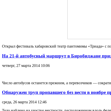
Открыл фестиваль хабаровский театр пантомимы «Триада» с п
На 21-й автобусный маршрут в Биробиджане при
четверг, 27 марта 2014 10:06
Число автобусов останется прежним, а перевозчиков — сократи
Обнаружен труп пропавшего без вести в ноябре
среда, 26 марта 2014 12:46
Тело найдено на участке местности, расположенном вдоль фед