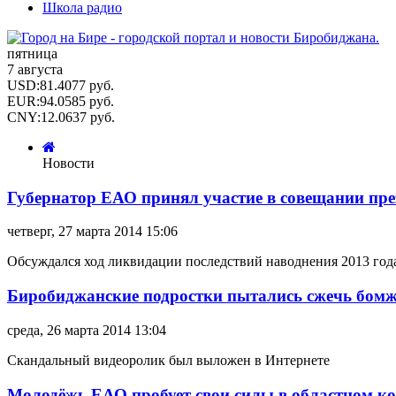
Школа радио
пятница
7 августа
USD
:
81.4077
руб.
EUR
:
94.0585
руб.
CNY
:
12.0637
руб.
Новости
Губернатор ЕАО принял участие в совещании пре
четверг, 27 марта 2014 15:06
Обсуждался ход ликвидации последствий наводнения 2013 год
Биробиджанские подростки пытались сжечь бомжа
среда, 26 марта 2014 13:04
Скандальный видеоролик был выложен в Интернете
Молодёжь ЕАО пробует свои силы в областном к