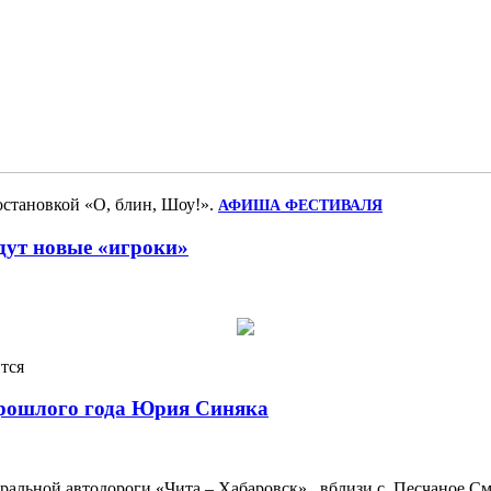
остановкой «О, блин, Шоу!».
АФИША ФЕСТИВАЛЯ
дут новые «игроки»
тся
 прошлого года Юрия Синяка
еральной автодороги «Чита – Хабаровск», вблизи с. Песчаное 