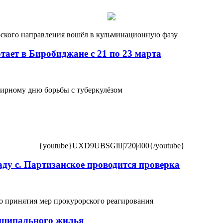
рского направления вошёл в кульминационную фазу
ает в Биробиджане с 21 по 23 марта
ирному дню борьбы с туберкулёзом
{youtube}UXD9UBSGliI|720|400{/youtube}
аду с. Партизанское проводится проверка
о принятия мер прокурорского реагирования
ниципального жилья