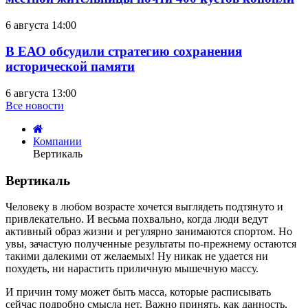
6 августа 14:00
В ЕАО обсудили стратегию сохранения
исторической памяти
6 августа 13:00
Все новости
Компании
Вертикаль
Вертикаль
четверг,
Человеку в любом возрасте хочется выглядеть подтянуто и
02
привлекательно. И весьма похвально, когда люди ведут
февраля
активный образ жизни и регулярно занимаются спортом. Но
2023
увы, зачастую полученные результаты по-прежнему остаются
14:22
такими далекими от желаемых! Ну никак не удается ни
похудеть, ни нарастить приличную мышечную массу.
И причин тому может быть масса, которые расписывать
сейчас подробно смысла нет. Важно принять, как данность,