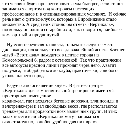
что человек будет прогрессировать куда быстрее, если станет
заниматься спортом под контролем настоящих
профессионалов и в специализированных условиях. И сейчас
речь идет о фитнес-клубах, которых в Биробиджане стало
множество. А среди них стоило бы отметь «Вертикаль»,
поскольку он один из старейших и, как говорится, наиболее
комфортный и продвинутый.
Ну если перечислять плюсы, то начать следует с места
дислокации, поскольку это всегда важнейший аспект. Фитнес
-клуб «Вертикаль» находится в центре города на
Комсомольской 6, рядом с остановкой. Так что практически
все автобусы красной линии проходят через него. Хватит
получаса, чтоб добраться до клуба, практически, с любого
уголка нашего города.
Радует само оснащение клуба. В фитнес-центре
«Вертикаль» для самостоятельной тренировки имеется 2
просторных помещения:
кардио-зал, где находятся беговые дорожки, эллипсоиды и
велотренажёры и зал свободных весов, где располагаются
тренажеры для проработки всех мышечных групп. В этих
залах посетители «Вертикали» могут заниматься
самостоятельно, в любое удобное для них время.