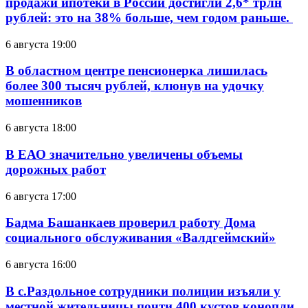
продажи ипотеки в России достигли 2,6* трлн
рублей: это на 38% больше, чем годом раньше.
6 августа 19:00
В областном центре пенсионерка лишилась
более 300 тысяч рублей, клюнув на удочку
мошенников
6 августа 18:00
В ЕАО значительно увеличены объемы
дорожных работ
6 августа 17:00
Бадма Башанкаев проверил работу Дома
социального обслуживания «Валдгеймский»
6 августа 16:00
В с.Раздольное сотрудники полиции изъяли у
местной жительницы почти 400 кустов конопли