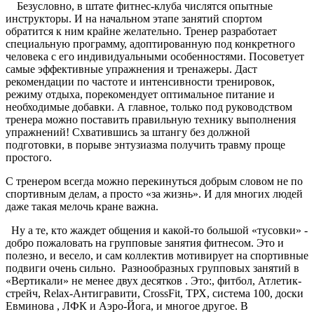
Безусловно, в штате фитнес-клуба числятся опытные
инструкторы. И на начальном этапе занятий спортом
обратится к ним крайне желательно. Тренер разработает
специальную программу, адоптированную под конкретного
человека с его индивидуальными особенностями. Посоветует
самые эффективные упражнения и тренажеры. Даст
рекомендации по частоте и интенсивности тренировок,
режиму отдыха, порекомендует оптимальное питание и
необходимые добавки. А главное, только под руководством
тренера можно поставить правильную технику выполнения
упражнений! Схватившись за штангу без должной
подготовки, в порыве энтузиазма получить травму проще
простого.
С тренером всегда можно перекинуться добрым словом не по
спортивным делам, а просто «за жизнь». И для многих людей
даже такая мелочь кране важна.
Ну а те, кто жаждет общения и какой-то большой «тусовки» -
добро пожаловать на групповые занятия фитнесом. Это и
полезно, и весело, и сам коллектив мотивирует на спортивные
подвиги очень сильно. Разнообразных групповых занятий в
«Вертикали» не менее двух десятков . Это:, фитбол, Атлетик-
стрейч, Relax-Антигравити, CrossFit, ТРХ, система 100, доски
Евминова , ЛФК и Аэро-Йога, и многое другое. В