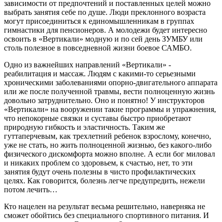
зависимости от предпочтений и поставленных целей можно
выбрать занятия себе по душе. Люди преклонного возраста
могут присоединиться к единомышленникам в группах
гимнастики для пенсионеров. А молодежи будет интересно
освоить в «Вертикали» модную и по сей день ЗУМБУ или
столь полезное в повседневной жизни боевое САМБО.
Одно из важнейших направлений «Вертикали» -
реабилитация и массаж. Людям с какими-то серьезными
хроническими заболеваниями опорно-двигательного аппарата
или же после полученной травмы, вести полноценную жизнь
довольно затруднительно. Оно и понятно! У инструкторов
«Вертикали» на вооружении такие программы и упражнения,
что непокорные связки и суставы быстро приобретают
природную гибкость и эластичность. Таким же
гуттаперчевым, как трехлетний ребенок взрослому, конечно,
уже не стать, но жить полноценной жизнью, без какого-либо
физического дискомфорта можно вполне. А если бог миловал
и никаких проблем со здоровьем, к счастью, нет, то эти
занятия будут очень полезны в чисто профилактических
целях. Как говорится, болезнь легче предупредить, нежели
потом лечить…
Кто нацелен на результат весьма решительно, наверняка не
сможет обойтись без специального спортивного питания. И