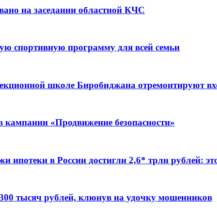
вано на заседании областной КЧС
ую спортивную программу для всей семьи
ррекционной школе Биробиджана отремонтируют в
ов кампании «Продвижение безопасности»
жи ипотеки в России достигли 2,6* трлн рублей: э
 300 тысяч рублей, клюнув на удочку мошенников