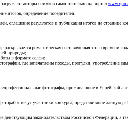
и загружают авторы снимков самостоятельно на портал
www.gorod
ение итогов, определение победителей.
лей, оглашение результатов и публикация итогов на странице к
де раскрывается романтическая составляющая этого времени год
нней природы;
аботы в формате селфи;
тографии, где запечатлены походы, прогулки, употребление еды
и непрофессиональные фотографы, проживающие в Еврейской ав
фоторабот несут участники конкурса, представившие данную раб
нные действующим законодательством Российской Федерации, а 