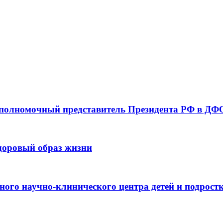
 полномочный представитель Президента РФ в ДФО
здоровый образ жизни
ьного научно-клинического центра детей и подрос