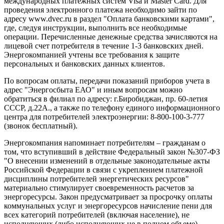
международных платежных систем Visa и Master Card. Для
проведения электронного платежа необходимо зайти по
адресу www.dvec.ru в раздел "Оплата банковскими картами",
где, следуя инструкции, выполнить все необходимые
операции. Перечисленные денежные средства зачисляются на
лицевой счет потребителя в течение 1-3 банковских дней.
Энергокомпанией учтены все требования к защите
персональных и банковских данных клиентов.
По вопросам оплаты, передачи показаний приборов учета в
адрес "Энергосбыта ЕАО" и иным вопросам можно
обратиться в филиал по адресу: г.Биробиджан, пр. 60-летия
СССР, д.22А., а также по телефону единого информационного
центра для потребителей электроэнергии: 8-800-100-3-777
(звонок бесплатный).
Энергокомпания напоминает потребителям – гражданам о
том, что вступивший в действие Федеральный закон №307-ФЗ
"О внесении изменений в отдельные законодательные акты
Российской Федерации в связи с укреплением платежной
дисциплины потребителей энергетических ресурсов"
материально стимулирует своевременность расчетов за
энергоресурсы. Закон предусматривает за просрочку оплаты
коммунальных услуг и энергоресурсов начисление пени для
всех категорий потребителей (включая население), не
исполняющих (либо исполняющих не в полном объеме)