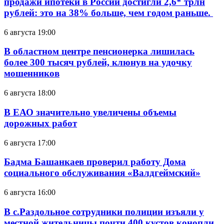
продажи ипотеки в России достигли 2,6* трлн
рублей: это на 38% больше, чем годом раньше.
6 августа 19:00
В областном центре пенсионерка лишилась
более 300 тысяч рублей, клюнув на удочку
мошенников
6 августа 18:00
В ЕАО значительно увеличены объемы
дорожных работ
6 августа 17:00
Бадма Башанкаев проверил работу Дома
социального обслуживания «Валдгеймский»
6 августа 16:00
В с.Раздольное сотрудники полиции изъяли у
местной жительницы почти 400 кустов конопли