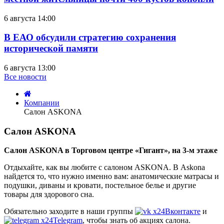
6 августа 14:00
В ЕАО обсудили стратегию сохранения
исторической памяти
6 августа 13:00
Все новости
Компании
Салон ASKONA
Салон ASKONA
среда,
Салон ASKONA в Торговом центре «Гигант», на 3-м этаже
01
Отдыхайте, как вы любите с салоном ASKONA. В Askona
июня
найдется то, что нужно именно вам: анатомические матрасы и
2022
подушки, диваны и кровати, постельное белье и другие
09:26
товары для здорового сна.
Обязательно заходите в наши группы
Вконтакте
и
Telegram
, чтобы знать об акциях салона.