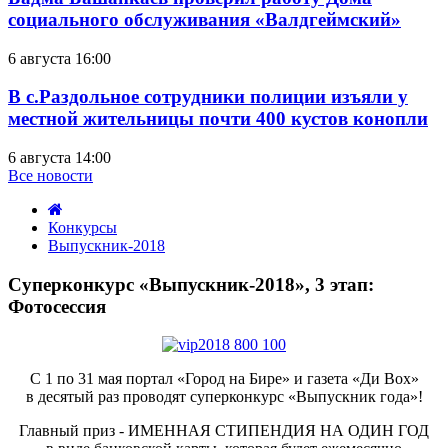
социального обслуживания «Валдгеймский»
6 августа 16:00
В с.Раздольное сотрудники полиции изъяли у
местной жительницы почти 400 кустов конопли
6 августа 14:00
Все новости
Конкурсы
Выпускник-2018
Суперконкурс
«Выпускник-2018»,
Суперконкурс «Выпускник-2018», 3 этап:
3
Фотосессия
этап:
Фотосессия
среда,
30
C 1 по 31 мая портал «Город на Бире» и газета «Ди Вох»
мая
в десятый раз проводят суперконкурс «Выпускник года»!
2018
11:46
Главный приз - ИМЕННАЯ СТИПЕНДИЯ НА ОДИН ГОД