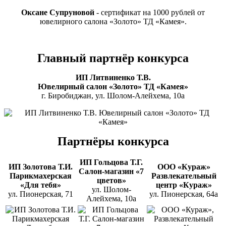
Оксане Супруновой
- сертификат на 1000 рублей от
ювелирного салона «Золото» ТД «Камея».
Главный партнёр конкурса
ИП Литвиненко Т.В.
Ювелирный салон «Золото» ТД «Камея»
г. Биробиджан, ул. Шолом-Алейхема, 10а
Партнёры конкурса
ИП Гольцова Т.Г.
ИП Золотова Т.И.
ООО «Кураж»
Салон-магазин «7
Парикмахерская
Развлекательный
цветов»
«Для тебя»
центр «Кураж»
ул. Шолом-
ул. Пионерская, 71
ул. Пионерская, 64а
Алейхема, 10а