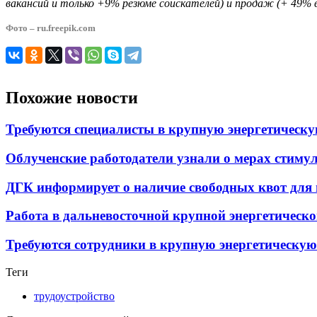
вакансий и только +9% резюме соискателей) и продаж (+ 49% в
Фото – ru.freepik.com
Похожие новости
Требуются специалисты в крупную энергетическ
Облученские работодатели узнали о мерах стиму
ДГК информирует о наличие свободных квот для 
Работа в дальневосточной крупной энергетическ
Требуются сотрудники в крупную энергетическую
Теги
трудоустройство