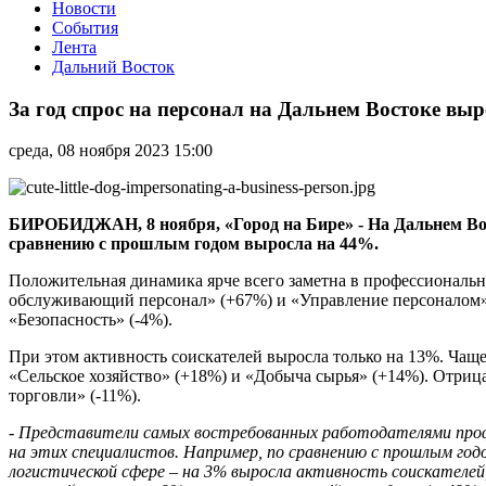
Новости
События
Лента
Дальний Восток
За
год
За год спрос на персонал на Дальнем Востоке вы
спрос
на
среда, 08 ноября 2023 15:00
персонал
на
Дальнем
Востоке
БИРОБИДЖАН, 8 ноября, «Город на Бире» -
На Дальнем Во
вырос
сравнению с прошлым годом выросла на 44%.
на
44%
Положительная динамика ярче всего заметна в профессиональн
обслуживающий персонал» (+67%) и «Управление персоналом» 
«Безопасность» (-4%).
При этом активность соискателей выросла только на 13%. Чащ
«Сельское хозяйство» (+18%) и «Добыча сырья» (+14%). Отрица
торговли» (-11%).
- Представители самых востребованных работодателями профсф
на этих специалистов. Например, по сравнению с прошлым годо
логистической сфере – на 3% выросла активность соискателей