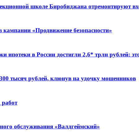
ррекционной школе Биробиджана отремонтируют в
ов кампании «Продвижение безопасности»
жи ипотеки в России достигли 2,6* трлн рублей: э
 300 тысяч рублей, клюнув на удочку мошенников
 работ
ьного обслуживания «Валдгеймский»