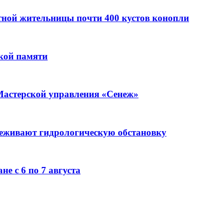
стной жительницы почти 400 кустов конопли
кой памяти
Мастерской управления «Сенеж»
леживают гидрологическую обстановку
е с 6 по 7 августа