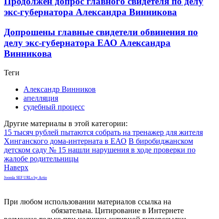
Продолжен допрос главного свидетеля по делу
экс-губернатора Александра Винникова
Допрошены главные свидетели обвинения по
делу экс-губернатора ЕАО Александра
Винникова
Теги
Александр Винников
апелляция
судебный процесс
Другие материалы в этой категории:
15 тысяч рублей пытаются собрать на тренажер для жителя
Хинганского дома-интерната в ЕАО
В биробиджанском
детском саду № 15 нашли нарушения в ходе проверки по
жалобе родительницы
Наверх
Joomla SEF URLs by Artio
При любом использовании материалов ссылка на
gorodnabire.ru
обязательна. Цитирование в Интернете