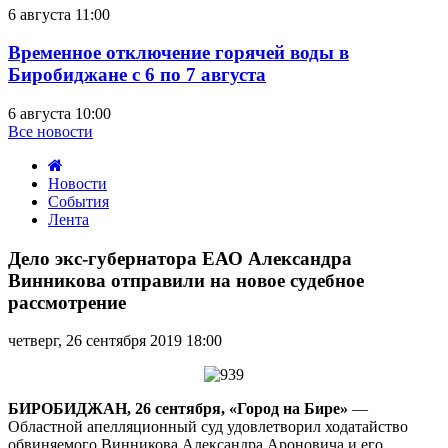
6 августа 11:00
Временное отключение горячей воды в
Биробиджане с 6 по 7 августа
6 августа 10:00
Все новости
Новости
События
Лента
Дело
экс-
Дело экс-губернатора ЕАО Александра
губернатора
Винникова отправили на новое судебное
ЕАО
рассмотрение
Александра
Винникова
четверг, 26 сентября 2019 18:00
отправили
на
новое
судебное
БИРОБИДЖАН, 26 сентября, «Город на Бире»
—
рассмотрение
Областной апелляционный суд удовлетворил ходатайство
обвиняемого Винникова Александра Ароновича и его