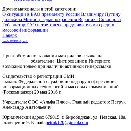
Другие материалы в этой категории:
О ситуации в ЕАО президенту России Владимиру Путину
доложила Министр здравоохранения Вероника Скворцова
Губернатор ЕАО встретился с представителями средств
массовой информации
Наверх
Joomla SEF URLs by Artio
При любом использовании материалов ссылка на
gorodnabire.ru
обязательна. Цитирование в Интернете
возможно только при наличии активной гиперссылки.
Свидетельство о регистрации СМИ
ЭЛ № ФС 77-65771
выдано Федеральной службой по надзору в сфере связи,
информационных технологий и массовых коммуникаций
(Роскомнадзор) 20 мая 2016 г.
Учредитель: ООО «Альфа Плюс». Главный редактор: Петрук
Александр Анатольевич
Юридический адрес: 679015, г. Биробиджан, ул. Невская, 18а,
помещение 9. E-mail:
petruk120@gmail.com