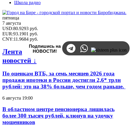
Школа радио
пятница
7 августа
USD
:
80.9293
руб.
EUR
:
93.1901
руб.
CNY
:
11.9684
руб.
Подпишись на
Лента
НОВОСТИ!
новостей ↓
По оценкам ВТБ, за семь месяцев 2026 года
продажи ипотеки в России достигли 2,6* трлн
рублей: это на 38% больше, чем годом раньше.
6 августа 19:00
В областном центре пенсионерка лишилась
более 300 тысяч рублей, клюнув на удочку
мошенников