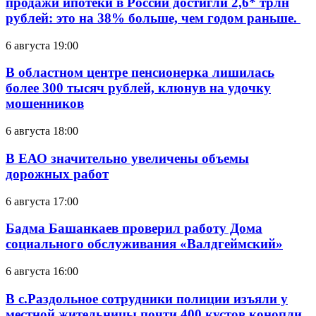
продажи ипотеки в России достигли 2,6* трлн
рублей: это на 38% больше, чем годом раньше.
6 августа 19:00
В областном центре пенсионерка лишилась
более 300 тысяч рублей, клюнув на удочку
мошенников
6 августа 18:00
В ЕАО значительно увеличены объемы
дорожных работ
6 августа 17:00
Бадма Башанкаев проверил работу Дома
социального обслуживания «Валдгеймский»
6 августа 16:00
В с.Раздольное сотрудники полиции изъяли у
местной жительницы почти 400 кустов конопли