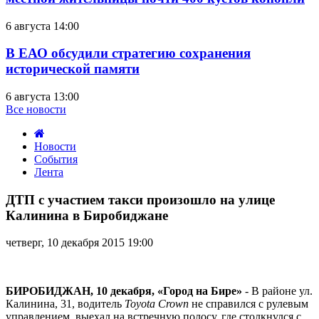
6 августа 14:00
В ЕАО обсудили стратегию сохранения
исторической памяти
6 августа 13:00
Все новости
Новости
События
Лента
ДТП
с
ДТП с участием такси произошло на улице
участием
Калинина в Биробиджане
такси
произошло
четверг, 10 декабря 2015 19:00
на
улице
Калинина
в
БИРОБИДЖАН, 10 декабря, «Город на Бире»
- В районе ул.
Биробиджане
Калинина, 31, водитель
Toyota Crown
не справился с рулевым
управлением, выехал на встречную полосу, где столкнулся с