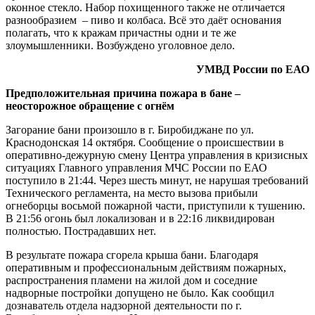
оконное стекло. Набор похищенного также не отличается
разнообразием – пиво и колбаса. Всё это даёт основания
полагать, что к кражам причастны одни и те же
злоумышленники. Возбуждено уголовное дело.
УМВД России по ЕАО
Предположительная причина пожара в бане –
неосторожное обращение с огнём
Загорание бани произошло в г. Биробиджане по ул.
Краснодонская 14 октября. Сообщение о происшествии в
оперативно-дежурную смену Центра управления в кризисных
ситуациях Главного управления МЧС России по ЕАО
поступило в 21:44. Через шесть минут, не нарушая требований
Технического регламента, на место вызова прибыли
огнеборцы восьмой пожарной части, приступили к тушению.
В 21:56 огонь был локализован и в 22:16 ликвидирован
полностью. Пострадавших нет.
В результате пожара сгорела крыша бани. Благодаря
оперативным и профессиональным действиям пожарных,
распространения пламени на жилой дом и соседние
надворные постройки допущено не было. Как сообщил
дознаватель отдела надзорной деятельности по г.