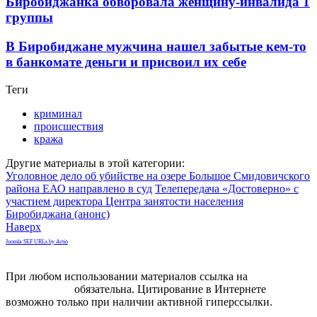
Биробиджанка обворовала женщину-инвалида 1
группы
В Биробиджане мужчина нашел забытые кем-то
в банкомате деньги и присвоил их себе
Теги
криминал
происшествия
кража
Другие материалы в этой категории:
Уголовное дело об убийстве на озере Большое Смидовичского
района ЕАО направлено в суд
Телепередача «Достоверно» с
участием директора Центра занятости населения
Биробиджана (анонс)
Наверх
Joomla SEF URLs by Artio
При любом использовании материалов ссылка на
gorodnabire.ru
обязательна. Цитирование в Интернете
возможно только при наличии активной гиперссылки.