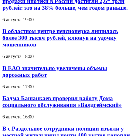
продажи ипотеки в России достигли 2,6* трлн
рублей: это на 38% больше, чем годом раньше.
6 августа 19:00
В областном центре пенсионерка лишилась
более 300 тысяч рублей, клюнув на удочку
мошенников
6 августа 18:00
В ЕАО значительно увеличены объемы
дорожных работ
6 августа 17:00
Бадма Башанкаев проверил работу Дома
социального обслуживания «Валдгеймский»
6 августа 16:00
В с.Раздольное сотрудники полиции изъяли у
местной жительницы почти 400 кустов конопли