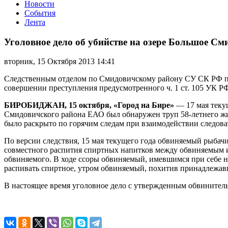
Новости
События
Лента
Уголовное
дело
Уголовное дело об убийстве на озере Большое См
об
убийстве
вторник, 15 Октября 2013 14:41
на
озере
Следственным отделом по Смидовичскому району СУ СК РФ по 
Большое
совершении преступления предусмотренного ч. 1 ст. 105 УК РФ 
Смидовичского
района
БИРОБИДЖАН, 15 октября, «Город на Бире»
— 17 мая текущ
ЕАО
Смидовичского района ЕАО был обнаружен труп 58-летнего жи
направлено
было раскрыто по горячим следам при взаимодействии следов
в
суд
По версии следствия, 15 мая текущего года обвиняемый рыбачи
совместного распития спиртных напитков между обвиняемым и
обвиняемого. В ходе ссоры обвиняемый, имевшимся при себе но
распивать спиртное, утром обвиняемый, похитив принадлежав
В настоящее время уголовное дело с утвержденным обвинитель