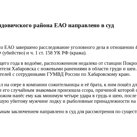
идовичского района ЕАО направлено в суд
ЕАО завершено расследование уголовного дела в отношении 40
(убийство) и ч. 1 ст. 158 УК РФ (кража).
его года в водоёме, расположенном недалеко от станции Покро
теля Хабаровска с ножевыми ранениями в области груди и шеи
ателей с сотрудниками ГУМВД России по Хабаровскому краю.
л на озере в компании сожительницы и её брата, к ним пошёл д
 его случайным знакомым произошла ссора, причиной которой 
жом нанёс ему как минимум четыре удара в грудь и шею, после 
шую убитому мужчине лодку и рыболовные принадлежности на су
ным заключением направлено в суд для рассмотрения по существ