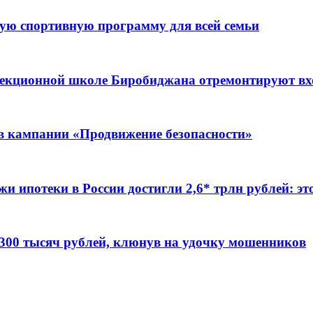
ую спортивную программу для всей семьи
ррекционной школе Биробиджана отремонтируют в
ов кампании «Продвижение безопасности»
жи ипотеки в России достигли 2,6* трлн рублей: э
 300 тысяч рублей, клюнув на удочку мошенников