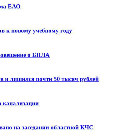
зма ЕАО
ов к новому учебному году
оповещение о БПЛА
в и лишился почти 50 тысяч рублей
в канализации
вано на заседании областной КЧС