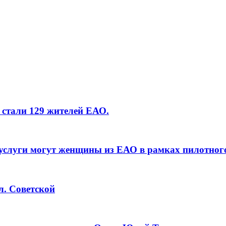
 стали 129 жителей ЕАО.
услуги могут женщины из ЕАО в рамках пилотног
л. Советской