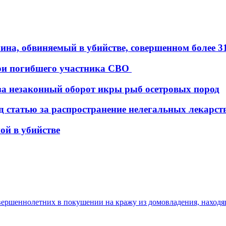
ина, обвиняемый в убийстве, совершенном более 31
ери погибшего участника СВО
 за незаконный оборот икры рыб осетровых пород
д статью за распространение нелегальных лекарс
ой в убийстве
ершеннолетних в покушении на кражу из домовладения, находящ