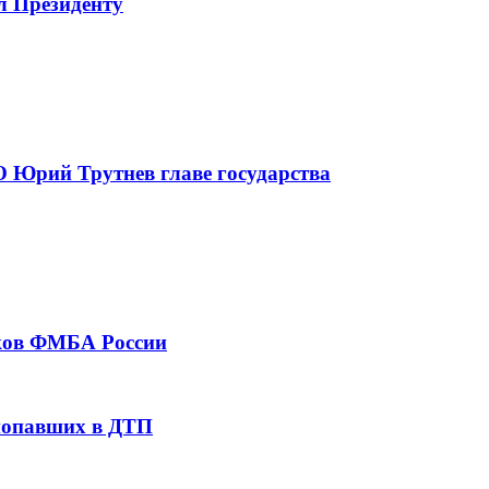
л Президенту
 Юрий Трутнев главе государства
тков ФМБА России
 попавших в ДТП