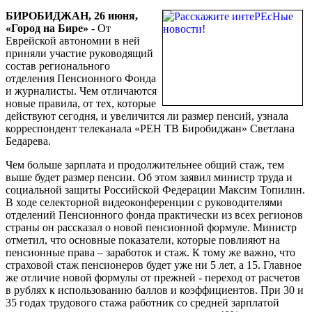
по
БИРОБИДЖАН, 26 июня,
которой
«Город на Бире»
- От
планируется
Еврейской автономии в ней
начислять
приняли участие руководящий
пособия
состав регионального
по
отделения Пенсионного Фонда
старости
и журналисты. Чем отличаются
новые правила, от тех, которые
действуют сегодня, и увеличится ли размер пенсий, узнала
корреспондент телеканала «РЕН ТВ Биробиджан» Светлана
Бедарева.
Чем больше зарплата и продолжительнее общий стаж, тем
выше будет размер пенсии. Об этом заявил министр труда и
социальной защиты Российской Федерации Максим Топилин.
В ходе селекторной видеоконференции с руководителями
отделений Пенсионного фонда практически из всех регионов
страны он рассказал о новой пенсионной формуле. Министр
отметил, что основные показатели, которые повлияют на
пенсионные права – заработок и стаж. К тому же важно, что
страховой стаж пенсионеров будет уже ни 5 лет, а 15. Главное
же отличие новой формулы от прежней - переход от расчетов
в рублях к использованию баллов и коэффициентов. При 30 и
35 годах трудового стажа работник со средней зарплатой