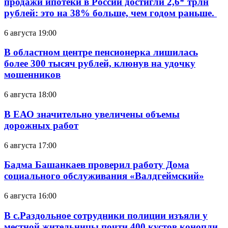
продажи ипотеки в России достигли 2,6* трлн
рублей: это на 38% больше, чем годом раньше.
6 августа 19:00
В областном центре пенсионерка лишилась
более 300 тысяч рублей, клюнув на удочку
мошенников
6 августа 18:00
В ЕАО значительно увеличены объемы
дорожных работ
6 августа 17:00
Бадма Башанкаев проверил работу Дома
социального обслуживания «Валдгеймский»
6 августа 16:00
В с.Раздольное сотрудники полиции изъяли у
местной жительницы почти 400 кустов конопли