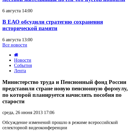
6 августа 14:00
В ЕАО обсудили стратегию сохранения
исторической памяти
6 августа 13:00
Все новости
Новости
События
Лента
Министерство
труда
Министерство труда и Пенсионный фонд России
и
представили стране новую пенсионную формулу,
Пенсионный
по которой планируется начислять пособия по
фонд
старости
России
представили
стране
среда, 26 июня 2013 17:06
новую
Обсуждение изменений прошло в режиме всероссийской
пенсионную
селекторной видеоконференции
формулу,