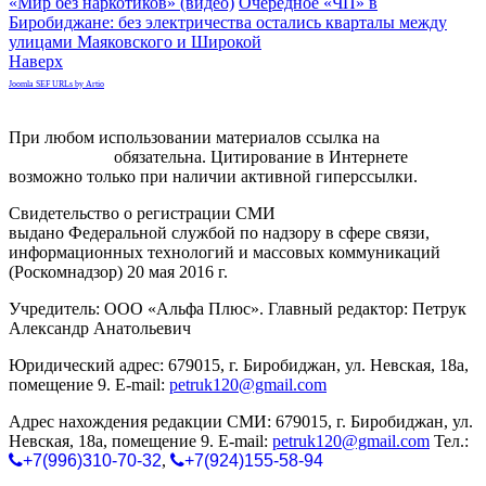
«Мир без наркотиков» (видео)
Очередное «ЧП» в
Биробиджане: без электричества остались кварталы между
улицами Маяковского и Широкой
Наверх
Joomla SEF URLs by Artio
При любом использовании материалов ссылка на
gorodnabire.ru
обязательна. Цитирование в Интернете
возможно только при наличии активной гиперссылки.
Свидетельство о регистрации СМИ
ЭЛ № ФС 77-65771
выдано Федеральной службой по надзору в сфере связи,
информационных технологий и массовых коммуникаций
(Роскомнадзор) 20 мая 2016 г.
Учредитель: ООО «Альфа Плюс». Главный редактор: Петрук
Александр Анатольевич
Юридический адрес: 679015, г. Биробиджан, ул. Невская, 18а,
помещение 9. E-mail:
petruk120@gmail.com
Адрес нахождения редакции СМИ: 679015, г. Биробиджан, ул.
Невская, 18а, помещение 9. E-mail:
petruk120@gmail.com
Тел.:
+7(996)310-70-32
,
+7(924)155-58-94