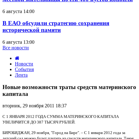
6 августа 14:00
В ЕАО обсудили стратегию сохранения
исторической памяти
6 августа 13:00
Все новости
Новости
События
Лента
Новые
возможности
Новые возможности траты средств материнского
траты
капитала
средств
материнского
вторник, 29 ноября 2011 18:37
капитала
С 1 ЯНВАРЯ 2012 ГОДА СУММА МАТЕРИНСКОГО КАПИТАЛА
УВЕЛИЧИТСЯ ДО 387 ТЫСЯЧ РУБЛЕЙ.
БИРОБИДЖАН, 29 ноября, "Город на Бире". – С 1 января 2012 года за
детский сад можно будет платить из средств материнского капитала. Такое