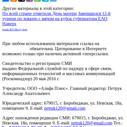
Другие материалы в этой категории:
По всей стране отметили День матери
Завершился 12-й
турнир по хоккею с мячом на кубок губернатора ЕАО
Наверх
Joomla SEF URLs by Artio
При любом использовании материалов ссылка на
gorodnabire.ru
обязательна. Цитирование в Интернете
возможно только при наличии активной гиперссылки.
Свидетельство о регистрации СМИ
ЭЛ № ФС 77-65771
выдано Федеральной службой по надзору в сфере связи,
информационных технологий и массовых коммуникаций
(Роскомнадзор) 20 мая 2016 г.
Учредитель: ООО «Альфа Плюс». Главный редактор: Петрук
Александр Анатольевич
Юридический адрес: 679015, г. Биробиджан, ул. Невская, 18а,
помещение 9. E-mail:
petruk120@gmail.com
Адрес нахождения редакции СМИ: 679015, г. Биробиджан, ул.
Невская, 18а, помещение 9. E-mail:
petruk120@gmail.com
Тел.: