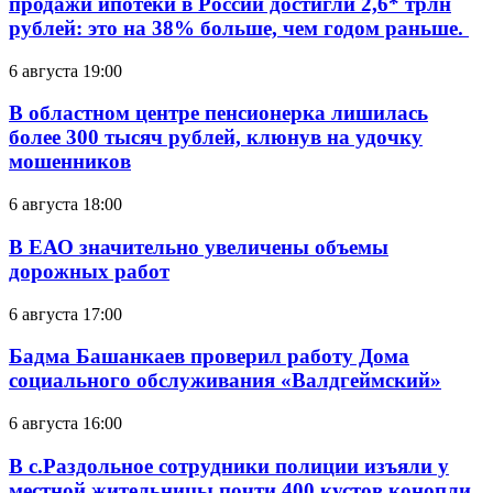
продажи ипотеки в России достигли 2,6* трлн
рублей: это на 38% больше, чем годом раньше.
6 августа 19:00
В областном центре пенсионерка лишилась
более 300 тысяч рублей, клюнув на удочку
мошенников
6 августа 18:00
В ЕАО значительно увеличены объемы
дорожных работ
6 августа 17:00
Бадма Башанкаев проверил работу Дома
социального обслуживания «Валдгеймский»
6 августа 16:00
В с.Раздольное сотрудники полиции изъяли у
местной жительницы почти 400 кустов конопли