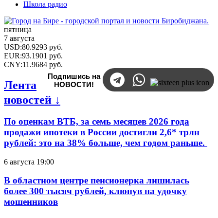
Школа радио
пятница
7 августа
USD
:
80.9293
руб.
EUR
:
93.1901
руб.
CNY
:
11.9684
руб.
Подпишись на
Лента
НОВОСТИ!
новостей ↓
По оценкам ВТБ, за семь месяцев 2026 года
продажи ипотеки в России достигли 2,6* трлн
рублей: это на 38% больше, чем годом раньше.
6 августа 19:00
В областном центре пенсионерка лишилась
более 300 тысяч рублей, клюнув на удочку
мошенников