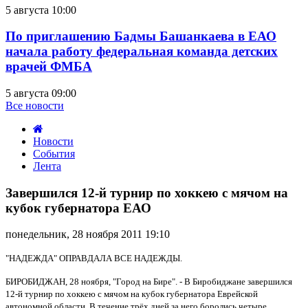
5 августа 10:00
По приглашению Бадмы Башанкаева в ЕАО
начала работу федеральная команда детских
врачей ФМБА
5 августа 09:00
Все новости
Новости
События
Лента
Завершился
12-
Завершился 12-й турнир по хоккею с мячом на
й
кубок губернатора ЕАО
турнир
по
понедельник, 28 ноября 2011 19:10
хоккею
с
"НАДЕЖДА" ОПРАВДАЛА ВСЕ НАДЕЖДЫ.
мячом
на
БИРОБИДЖАН, 28 ноября, "Город на Бире". - В Биробиджане завершился
кубок
12-й турнир по хоккею с мячом на кубок губернатора Еврейской
губернатора
автономной области. В течение трёх дней за него боролись четыре