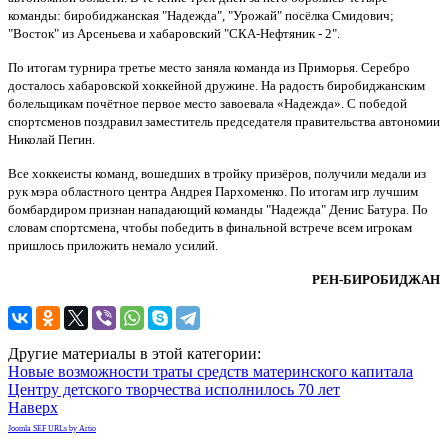
ЕАО
команды: биробиджанская "Надежда", "Урожай" посёлка Смидович;
"Восток" из Арсеньева и хабаровский "СКА-Нефтяник - 2".
По итогам турнира третье место заняла команда из Приморья. Серебро
досталось хабаровской хоккейной дружине. На радость биробиджанским
болельщикам почётное первое место завоевала «Надежда». С победой
спортсменов поздравил заместитель председателя правительства автономии
Николай Пегин.
Все хоккеисты команд, вошедших в тройку призёров, получили медали из
рук мэра областного центра Андрея Пархоменко. По итогам игр лучшим
бомбардиром признан нападающий команды "Надежда" Денис Батура. По
словам спортсмена, чтобы победить в финальной встрече всем игрокам
пришлось приложить немало усилий.
РЕН-БИРОБИДЖАН
Другие материалы в этой категории:
Новые возможности траты средств материнского капитала
Центру детского творчества исполнилось 70 лет
Наверх
Joomla SEF URLs by Artio