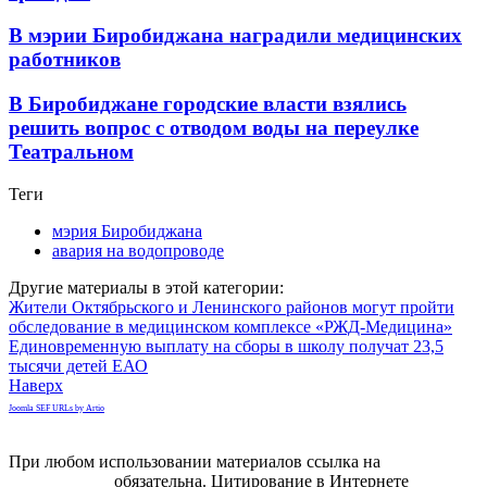
В мэрии Биробиджана наградили медицинских
работников
В Биробиджане городские власти взялись
решить вопрос с отводом воды на переулке
Театральном
Теги
мэрия Биробиджана
авария на водопроводе
Другие материалы в этой категории:
Жители Октябрьского и Ленинского районов могут пройти
обследование в медицинском комплексе «РЖД-Медицина»
Единовременную выплату на сборы в школу получат 23,5
тысячи детей ЕАО
Наверх
Joomla SEF URLs by Artio
При любом использовании материалов ссылка на
gorodnabire.ru
обязательна. Цитирование в Интернете