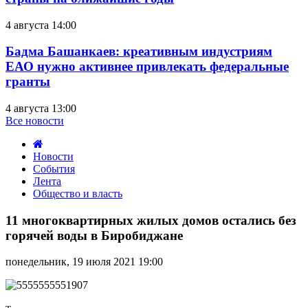
4 августа 14:00
Бадма Башанкаев: креативным индустриям
ЕАО нужно активнее привлекать федеральные
гранты
4 августа 13:00
Все новости
Новости
События
Лента
Общество и власть
11
многоквартирных
11 многоквартирных жилых домов остались без
жилых
горячей воды в Биробиджане
домов
остались
понедельник, 19 июля 2021 19:00
без
горячей
воды
в