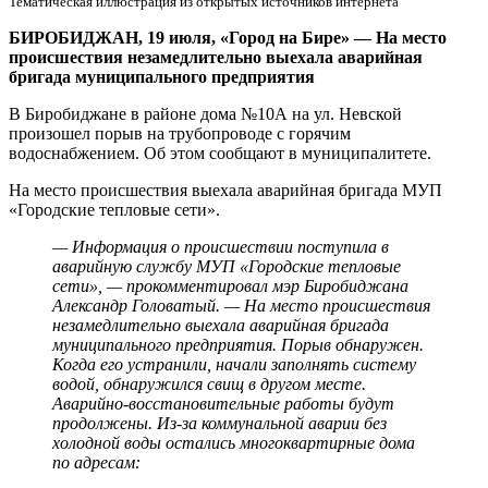
Тематическая иллюстрация из открытых источников интернета
Биробиджане
БИРОБИДЖАН, 19 июля, «Город на Бире»
—
На место
происшествия незамедлительно выехала аварийная
бригада муниципального предприятия
В Биробиджане в районе дома №10А на ул. Невской
произошел порыв на трубопроводе с горячим
водоснабжением. Об этом сообщают в муниципалитете.
На место происшествия выехала аварийная бригада МУП
«Городские тепловые сети».
— Информация о происшествии поступила в
аварийную службу МУП «Городские тепловые
сети», — прокомментировал мэр Биробиджана
Александр Головатый. — На место происшествия
незамедлительно выехала аварийная бригада
муниципального предприятия. Порыв обнаружен.
Когда его устранили, начали заполнять систему
водой, обнаружился свищ в другом месте.
Аварийно-восстановительные работы будут
продолжены. Из-за коммунальной аварии без
холодной воды остались многоквартирные дома
по адресам: