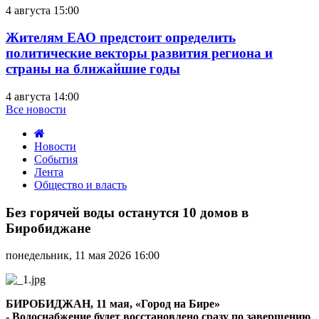
4 августа 15:00
Жителям ЕАО предстоит определить
политические векторы развития региона и
страны на ближайшие годы
4 августа 14:00
Все новости
Новости
События
Лента
Общество и власть
Без
горячей
Без горячей воды останутся 10 домов в
воды
Биробиджане
останутся
10
понедельник, 11 мая 2026 16:00
домов
в
Биробиджане
БИРОБИДЖАН, 11 мая, «Город на Бире»
- Водоснабжение будет восстановлено сразу по завершению