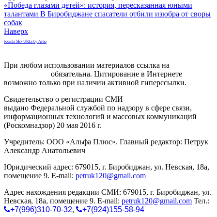
«Победа глазами детей»: история, пересказанная юными
талантами
В Биробиджане спасатели отбили изюбра от своры
собак
Наверх
Joomla SEF URLs by Artio
При любом использовании материалов ссылка на
gorodnabire.ru
обязательна. Цитирование в Интернете
возможно только при наличии активной гиперссылки.
Свидетельство о регистрации СМИ
ЭЛ № ФС 77-65771
выдано Федеральной службой по надзору в сфере связи,
информационных технологий и массовых коммуникаций
(Роскомнадзор) 20 мая 2016 г.
Учредитель: ООО «Альфа Плюс». Главный редактор: Петрук
Александр Анатольевич
Юридический адрес: 679015, г. Биробиджан, ул. Невская, 18а,
помещение 9. E-mail:
petruk120@gmail.com
Адрес нахождения редакции СМИ: 679015, г. Биробиджан, ул.
Невская, 18а, помещение 9. E-mail:
petruk120@gmail.com
Тел.:
+7(996)310-70-32
,
+7(924)155-58-94