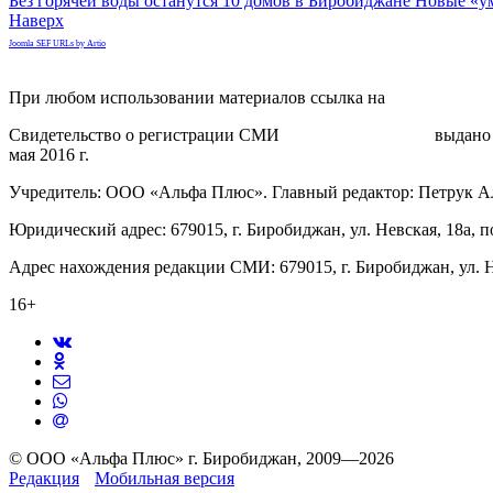
Без горячей воды останутся 10 домов в Биробиджане
Новые «у
Наверх
Joomla SEF URLs by Artio
При любом использовании материалов ссылка на
gorodnabire.ru
Свидетельство о регистрации СМИ
ЭЛ № ФС 77-65771
выдано 
мая 2016 г.
Учредитель: ООО «Альфа Плюс». Главный редактор: Петрук А
Юридический адрес: 679015, г. Биробиджан, ул. Невская, 18а, п
Адрес нахождения редакции СМИ: 679015, г. Биробиджан, ул. Н
16+
© ООО «Альфа Плюс» г. Биробиджан, 2009—2026
Редакция
Мобильная версия