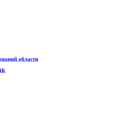
ований области
ВК