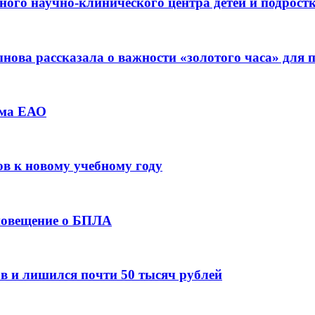
ьного научно-клинического центра детей и подрос
ова рассказала о важности «золотого часа» для
зма ЕАО
ов к новому учебному году
оповещение о БПЛА
в и лишился почти 50 тысяч рублей