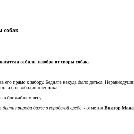
ы собак
асатели отбили изюбра от своры собак.
нав его прямо к забору. Бедняге некуда было деться. Неравноду
ногих, освободив пленника.
ь в ближайшем лесу.
т быть природа даже в городской среде,
- отметил
Виктор Мак