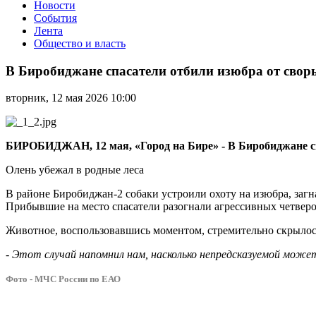
Новости
События
Лента
Общество и власть
В
Биробиджане
В Биробиджане спасатели отбили изюбра от свор
спасатели
отбили
вторник, 12 мая 2026 10:00
изюбра
от
своры
собак
БИРОБИДЖАН, 12 мая, «Город на Бире» - В Биробиджане сп
Олень убежал в родные леса
В районе Биробиджан-2 собаки устроили охоту на изюбра, заг
Прибывшие на место спасатели разогнали агрессивных четверо
Животное, воспользовавшись моментом, стремительно скрылос
- Этот случай напомнил нам, насколько непредсказуемой може
Фото - МЧС России по ЕАО