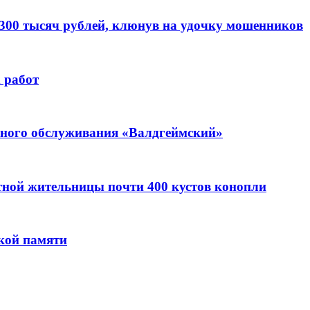
 300 тысяч рублей, клюнув на удочку мошенников
 работ
ьного обслуживания «Валдгеймский»
стной жительницы почти 400 кустов конопли
кой памяти