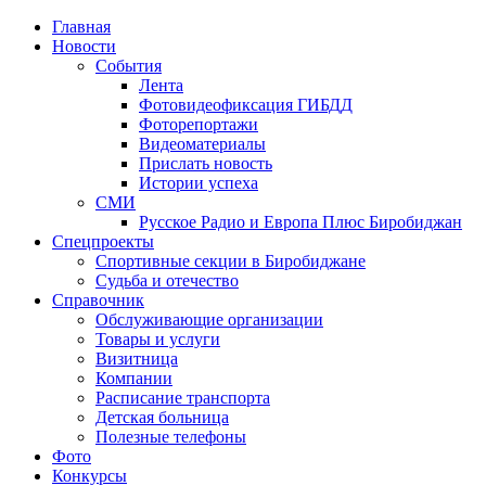
Главная
Новости
События
Лента
Фотовидеофиксация ГИБДД
2
Фоторепортажи
Видеоматериалы
Прислать новость
Истории успеха
СМИ
Русское Радио и Европа Плюс Биробиджан
Спецпроекты
Спортивные секции в Биробиджане
Судьба и отечество
Справочник
Обслуживающие организации
Товары и услуги
Визитница
Компании
Расписание транспорта
Детская больница
Полезные телефоны
Фото
Конкурсы