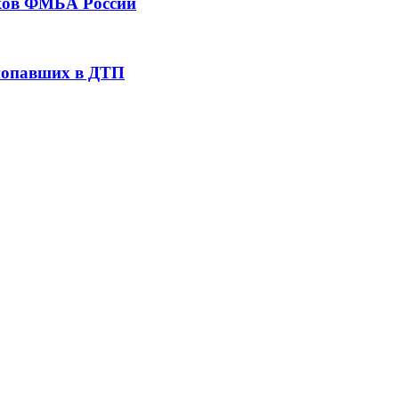
тков ФМБА России
 попавших в ДТП