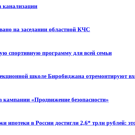
в канализации
вано на заседании областной КЧС
ую спортивную программу для всей семьи
ррекционной школе Биробиджана отремонтируют в
ов кампании «Продвижение безопасности»
жи ипотеки в России достигли 2,6* трлн рублей: э