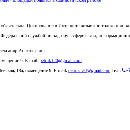
мные» площадки появятся в Смидовичском районе
обязательна. Цитирование в Интернете возможно только при н
Федеральной службой по надзору в сфере связи, информационн
лександр Анатольевич
омещение 9. E-mail:
petruk120@gmail.com
евская, 18а, помещение 9. E-mail:
petruk120@gmail.com
Тел.:
+