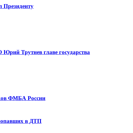
л Президенту
 Юрий Трутнев главе государства
тков ФМБА России
 попавших в ДТП