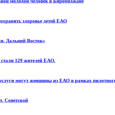
ьной молодой человек в Биробиджане
сохранять здоровье детей ЕАО
и. Дальний Восток»
 стали 129 жителей ЕАО.
услуги могут женщины из ЕАО в рамках пилотног
л. Советской