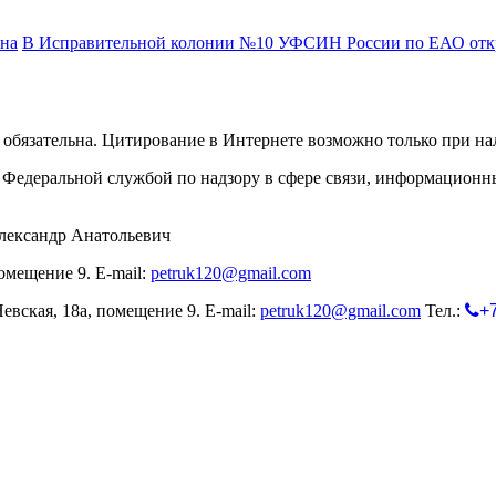
ана
В Исправительной колонии №10 УФСИН России по ЕАО отк
обязательна. Цитирование в Интернете возможно только при н
Федеральной службой по надзору в сфере связи, информационн
лександр Анатольевич
омещение 9. E-mail:
petruk120@gmail.com
евская, 18а, помещение 9. E-mail:
petruk120@gmail.com
Тел.:
+