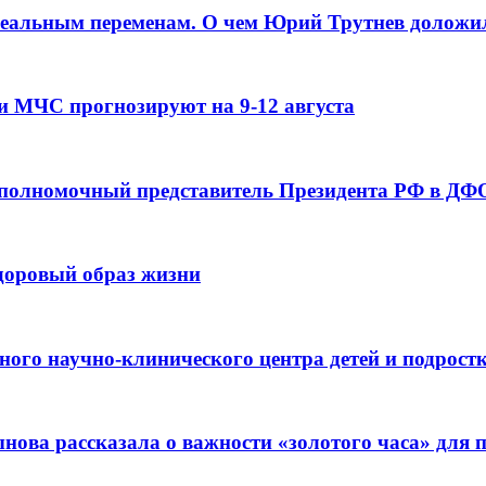
реальным переменам. О чем Юрий Трутнев доложи
и МЧС прогнозируют на 9-12 августа
 полномочный представитель Президента РФ в ДФО
здоровый образ жизни
ьного научно-клинического центра детей и подрос
ова рассказала о важности «золотого часа» для