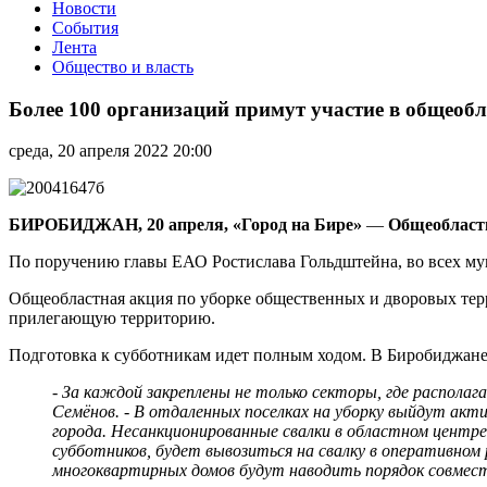
Новости
События
Лента
Общество и власть
Более
100
Более 100 организаций примут участие в общеоб
организаций
примут
среда, 20 апреля 2022 20:00
участие
в
общеобластном
субботнике
БИРОБИДЖАН, 20 апреля, «Город на Бире»
—
Общеобластн
в
Биробиджане
По поручению главы ЕАО Ростислава Гольдштейна, во всех му
Общеобластная акция по уборке общественных и дворовых терр
прилегающую территорию.
Подготовка к субботникам идет полным ходом. В Биробиджане 
- За каждой закреплены не только секторы, где распола
Семёнов. - В отдаленных поселках на уборку выйдут а
города. Несанкционированные свалки в областном центре
субботников, будет вывозиться на свалку в оперативно
многоквартирных домов будут наводить порядок совмес