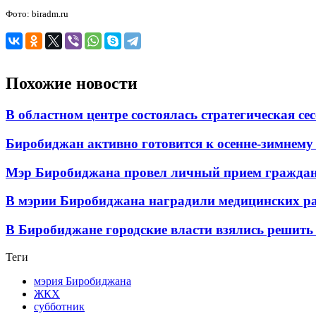
Фото: biradm.ru
Похожие новости
В областном центре состоялась стратегическая се
Биробиджан активно готовится к осенне-зимнему п
Мэр Биробиджана провел личный прием гражда
В мэрии Биробиджана наградили медицинских р
В Биробиджане городские власти взялись решить 
Теги
мэрия Биробиджана
ЖКХ
субботник