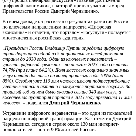
(0+) прошла пленарная дискуссия «Главные достижения
цифровой экономики», в которой принял участие зампред
Правительства России Дмитрий Чернышенко.
В своем докладе он рассказал о результатах развития России
по ключевым направлениям нацпроекта «Цифровая
экономика» и отметил, что порталом «Госуслуги» пользуется
многочисленная российская аудитория.
«Президент России Владимир Путин определил цифровую
трансформацию одной из 5 национальных целей развития
страны до 2030 года. Один из ключевых показателей –
уровень цифровой зрелости – по итогам 2023 года составил
74,7% (при плане 64,2%). Доля массовых социально значимых
услуг онлайн достигла на конец прошлого года 100% (план –
85%). Сегодня уже 110 млн человек имеют подтвержденные
учетные записи и активно пользуются порталом госуслуг. За
прошлый год на нем было оказано свыше 340 млн услуг, а
ежедневная аудитория портала в 2023 году превысила 11 млн
человек», –
поделился
Дмитрий Чернышенко.
Устранение цифрового неравенства – это один из показателей
наццели по цифровой трансформации. Как отметил Дмитрий
Чернышенко, сегодня в стране около 130 млн интернет-
пользователей – почти 90% жителей России.