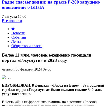
Радио спасает жизни: на трассе Р-280 запущено
оповещение о БПЛА
7 августа 15:00
Все новости
Новости
События
Лента
Общество и власть
Более
11
Более 11 млн. человек ежедневно посещали
млн.
портал «Госуслуги» в 2023 году
человек
ежедневно
четверг, 08 февраля 2024 09:00
посещали
портал
«Госуслуги»
в
БИРОБИДЖАН, 8 февраля, «Город на Бире» - За прошлый
2023
год благодаря «Госуслугам» было оказано свыше 340 млн.
году
услуг населению.
В честь «Дня цифровой экономики» на выставке «Россия»