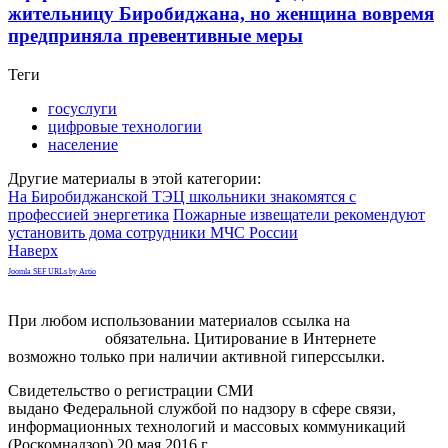
жительницу Биробиджана, но женщина вовремя
предприняла превентивные меры
Теги
госуслуги
цифровые технологии
население
Другие материалы в этой категории:
На Биробиджанской ТЭЦ школьники знакомятся с
профессией энергетика
Пожарные извещатели рекомендуют
установить дома сотрудники МЧС России
Наверх
Joomla SEF URLs by Artio
При любом использовании материалов ссылка на
gorodnabire.ru
обязательна. Цитирование в Интернете
возможно только при наличии активной гиперссылки.
Свидетельство о регистрации СМИ
ЭЛ № ФС 77-65771
выдано Федеральной службой по надзору в сфере связи,
информационных технологий и массовых коммуникаций
(Роскомнадзор) 20 мая 2016 г.