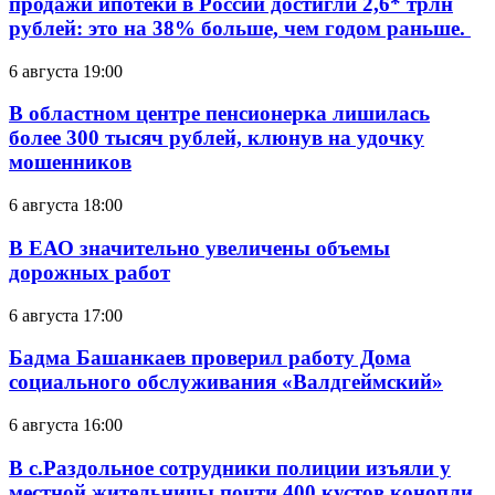
продажи ипотеки в России достигли 2,6* трлн
рублей: это на 38% больше, чем годом раньше.
6 августа 19:00
В областном центре пенсионерка лишилась
более 300 тысяч рублей, клюнув на удочку
мошенников
6 августа 18:00
В ЕАО значительно увеличены объемы
дорожных работ
6 августа 17:00
Бадма Башанкаев проверил работу Дома
социального обслуживания «Валдгеймский»
6 августа 16:00
В с.Раздольное сотрудники полиции изъяли у
местной жительницы почти 400 кустов конопли