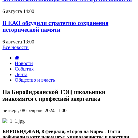
6 августа 14:00
В ЕАО обсудили стратегию сохранения
исторической памяти
6 августа 13:00
Все новости
Новости
События
Лента
Общество и власть
На
Биробиджанской
На Биробиджанской ТЭЦ школьники
ТЭЦ
знакомятся с профессией энергетика
школьники
знакомятся
четверг, 08 февраля 2024 11:00
с
профессией
энергетика
БИРОБИДЖАН, 8 февраля, «Город на Бире» - Гости
побывали в котельном цехе, химводоочистке и посетили