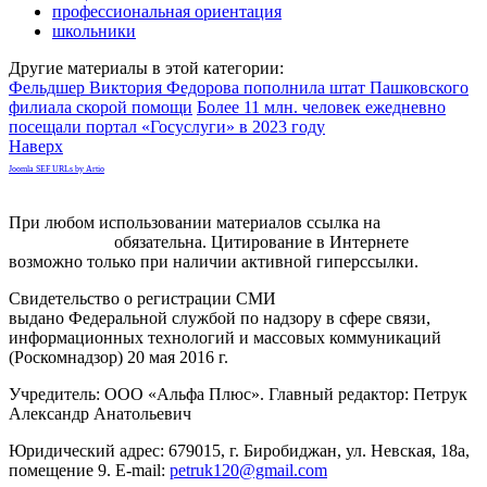
профессиональная ориентация
школьники
Другие материалы в этой категории:
Фельдшер Виктория Федорова пополнила штат Пашковского
филиала скорой помощи
Более 11 млн. человек ежедневно
посещали портал «Госуслуги» в 2023 году
Наверх
Joomla SEF URLs by Artio
При любом использовании материалов ссылка на
gorodnabire.ru
обязательна. Цитирование в Интернете
возможно только при наличии активной гиперссылки.
Свидетельство о регистрации СМИ
ЭЛ № ФС 77-65771
выдано Федеральной службой по надзору в сфере связи,
информационных технологий и массовых коммуникаций
(Роскомнадзор) 20 мая 2016 г.
Учредитель: ООО «Альфа Плюс». Главный редактор: Петрук
Александр Анатольевич
Юридический адрес: 679015, г. Биробиджан, ул. Невская, 18а,
помещение 9. E-mail:
petruk120@gmail.com