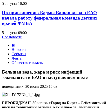
5 августа 10:00
По приглашению Бадмы Башанкаева в ЕАО
начала работу федеральная команда детских
врачей ФМБА
5 августа 09:00
Все новости
Новости
События
Лента
Общество и власть
Большая
вода,
Большая вода, жара и риск инфекций
жара
-ожидаются в ЕАО в наступающем июле
и
риск
понедельник, 30 июня 2025 15:03
инфекций
-ожидаются
в
ЕАО
БИРОБИДЖАН, 30 июня, «Город на Бире» - Сейсмический
в
риск на территории региона, как и прежде, умеренный,