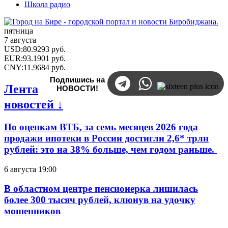
Школа радио
пятница
7 августа
USD
:
80.9293
руб.
EUR
:
93.1901
руб.
CNY
:
11.9684
руб.
Подпишись на
Лента
НОВОСТИ!
новостей ↓
По оценкам ВТБ, за семь месяцев 2026 года
продажи ипотеки в России достигли 2,6* трлн
рублей: это на 38% больше, чем годом раньше.
6 августа 19:00
В областном центре пенсионерка лишилась
более 300 тысяч рублей, клюнув на удочку
мошенников