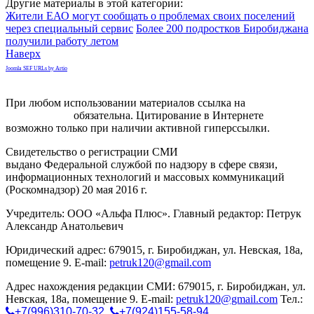
Другие материалы в этой категории:
Жители ЕАО могут сообщать о проблемах своих поселений
через специальный сервис
Более 200 подростков Биробиджана
получили работу летом
Наверх
Joomla SEF URLs by Artio
При любом использовании материалов ссылка на
gorodnabire.ru
обязательна. Цитирование в Интернете
возможно только при наличии активной гиперссылки.
Свидетельство о регистрации СМИ
ЭЛ № ФС 77-65771
выдано Федеральной службой по надзору в сфере связи,
информационных технологий и массовых коммуникаций
(Роскомнадзор) 20 мая 2016 г.
Учредитель: ООО «Альфа Плюс». Главный редактор: Петрук
Александр Анатольевич
Юридический адрес: 679015, г. Биробиджан, ул. Невская, 18а,
помещение 9. E-mail:
petruk120@gmail.com
Адрес нахождения редакции СМИ: 679015, г. Биробиджан, ул.
Невская, 18а, помещение 9. E-mail:
petruk120@gmail.com
Тел.:
+7(996)310-70-32
,
+7(924)155-58-94