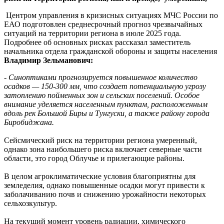
наступающем
июле
Центром управления в кризисных ситуациях МЧС России по
ЕАО подготовлен среднесрочный прогноз чрезвычайных
ситуаций на территории региона в июле 2025 года.
Подробнее об основных рисках рассказал заместитель
начальника отдела гражданской обороны и защиты населения
Владимир Зельманович:
-
Синоптиками прогнозируется повышенное количество
осадков — 150-300 мм, что создает потенциальную угрозу
затоплению пойменных зон и сельских поселений. Особое
внимание уделяется населенным пунктам, расположенным
вдоль рек Большой Биры и Тунгуски, а также району города
Биробиджана.
Сейсмический риск на территории региона умеренный,
однако зона наибольшего риска включает северные части
области, это город Облучье и прилегающие районы.
В целом агроклиматические условия благоприятны для
земледелия, однако повышенные осадки могут привести к
заболачиванию почв и снижению урожайности некоторых
сельхозкультур.
На текущий момент уровень радиации, химического