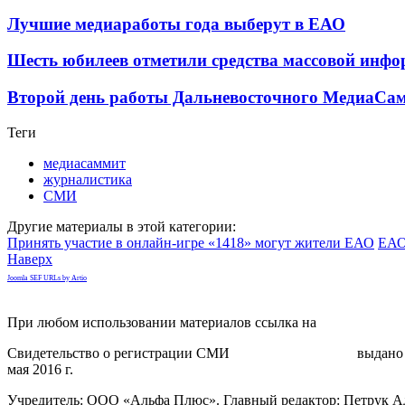
Лучшие медиаработы года выберут в ЕАО
Шесть юбилеев отметили средства массовой инф
Второй день работы Дальневосточного МедиаСам
Теги
медиасаммит
журналистика
СМИ
Другие материалы в этой категории:
Принять участие в онлайн-игре «1418» могут жители ЕАО
ЕАО
Наверх
Joomla SEF URLs by Artio
При любом использовании материалов ссылка на
gorodnabire.ru
Свидетельство о регистрации СМИ
ЭЛ № ФС 77-65771
выдано 
мая 2016 г.
Учредитель: ООО «Альфа Плюс». Главный редактор: Петрук А