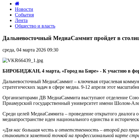
Новости
События
Лента
Общество и власть
Дальневосточный
МедиаСаммит
Дальневосточный МедиаСаммит пройдет в столице
пройдет
в
среда, 04 марта 2026 09:30
столице
ЕАО
Биробиджане
с
БИРОБИДЖАН, 4 марта, «Город на Бире» - К участию в ф
9
по
Дальневосточный МедиаСаммит – ключевая отраслевая коммун
12
стратегических задач в сфере медиа. 9-12 апреля этот масшта
апреля
Организаторами ДВ МедиаСаммита выступают отделение Союза
(12+)
Приамурский государственный университет имени Шолом-Алей
Среди целей МедиаСаммита – проведение открытого диалога о
медиапространстве идеи национального единства и историческ
«
Для нас большая честь и ответственность – второй раз пр
становится заметной точкой на профессиональной карте стр