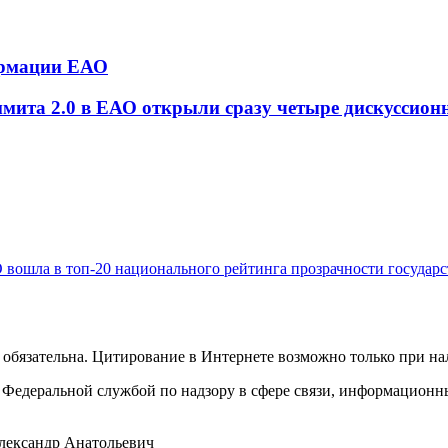
ормации ЕАО
мита 2.0 в ЕАО открыли сразу четыре дискуссио
 вошла в топ-20 национального рейтинга прозрачности государ
обязательна. Цитирование в Интернете возможно только при н
Федеральной службой по надзору в сфере связи, информационн
лександр Анатольевич