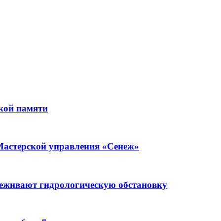
кой памяти
Мастерской управления «Сенеж»
леживают гидрологическую обстановку