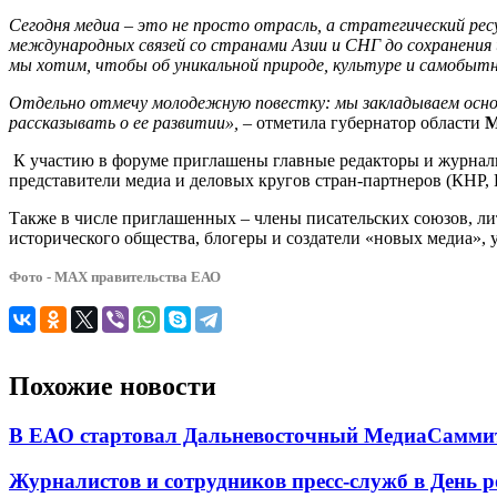
Сегодня медиа – это не просто отрасль, а стратегический р
международных связей со странами Азии и СНГ до сохранения 
мы хотим, чтобы об уникальной природе, культуре и самобыт
Отдельно отмечу молодежную повестку: мы закладываем основу
рассказывать о ее развитии»,
– отметила губернатор области
М
К участию в форуме приглашены главные редакторы и журнал
представители медиа и деловых кругов стран-партнеров (КНР, 
Также в числе приглашенных – члены писательских союзов, ли
исторического общества, блогеры и создатели «новых медиа», 
Фото - МАХ правительства ЕАО
Похожие новости
В ЕАО стартовал Дальневосточный МедиаСаммит 
Журналистов и сотрудников пресс-служб в День р