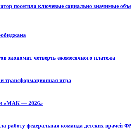
рнатор посетила ключевые социально значимые о
иробиджана
ов экономит четверть ежемесячного платежа
 и трансформационная игра
ии «МАК — 2026»
а работу федеральная команда детских врачей 