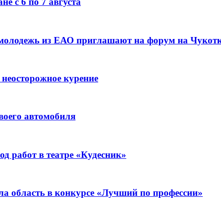
е с 6 по 7 августа
 молодежь из ЕАО приглашают на форум на Чукот
 неосторожное курение
воего автомобиля
д работ в театре «Кудесник»
ла область в конкурсе «Лучший по профессии»