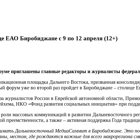
 ЕАО Биробиджане с 9 по 12 апреля (12+)
оруме приглашены главные редакторы и журналисты федера
икационная площадка Дальнего Востока, призванная консолиди
бный форум уже во второй раз пройдет в Биробиджане – столице 
 журналистов России в Еврейской автономной области, Примор
хема, НКО «Фонд развития социальных инициатив» при поддер
 роли массовых коммуникаций в развитии Дальневосточного рег
ой преемственности, а также – активная поддержка Года традиц
инимать Дальневосточный МедиаСаммит в Биробиджане. Это по
аны, местом, где рождаются важные для всего макрорегиона с