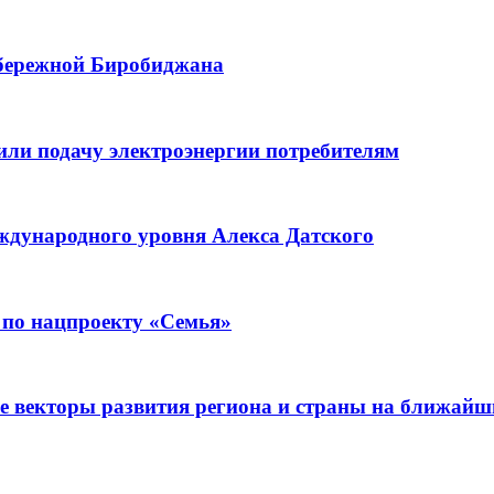
абережной Биробиджана
или подачу электроэнергии потребителям
ждународного уровня Алекса Датского
 по нацпроекту «Семья»
е векторы развития региона и страны на ближайш