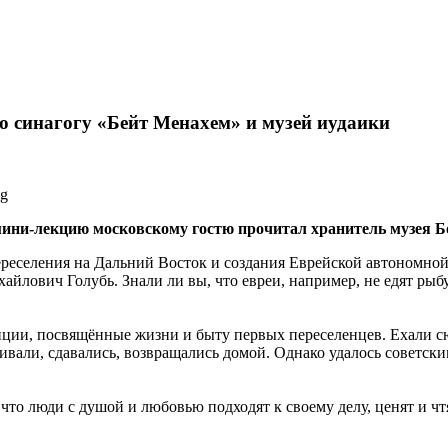
ю синагогу «Бейт Менахем» и музей иудаики
ини-лекцию московскому гостю прочитал хранитель музея Б
ереселения на Дальний Восток и создания Еврейской автономной
лович Голубь. Знали ли вы, что евреи, например, не едят рыбу
иции, посвящённые жизни и быту первых переселенцев. Ехали сю
али, сдавались, возвращались домой. Однако удалось советским
что люди с душой и любовью подходят к своему делу, ценят и чт