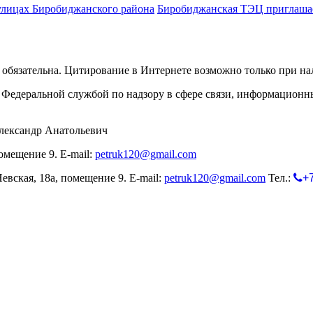
улицах Биробиджанского района
Биробиджанская ТЭЦ приглашае
обязательна. Цитирование в Интернете возможно только при н
Федеральной службой по надзору в сфере связи, информационн
лександр Анатольевич
омещение 9. E-mail:
petruk120@gmail.com
евская, 18а, помещение 9. E-mail:
petruk120@gmail.com
Тел.:
+