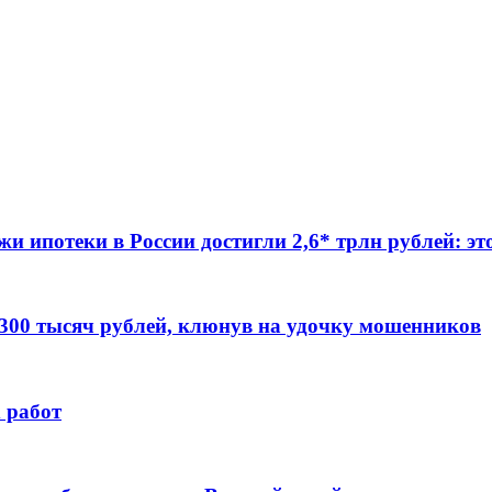
жи ипотеки в России достигли 2,6* трлн рублей: э
 300 тысяч рублей, клюнув на удочку мошенников
 работ