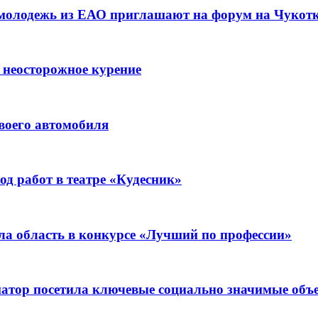
 молодежь из ЕАО приглашают на форум на Чукот
 неосторожное курение
воего автомобиля
д работ в театре «Кудесник»
ла область в конкурсе «Лучший по профессии»
рнатор посетила ключевые социально значимые о