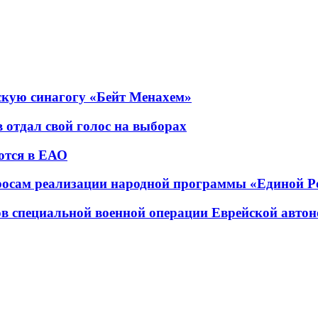
скую синагогу «Бейт Менахем»
 отдал свой голос на выборах
ются в ЕАО
просам реализации народной программы «Единой Р
ов специальной военной операции Еврейской авто