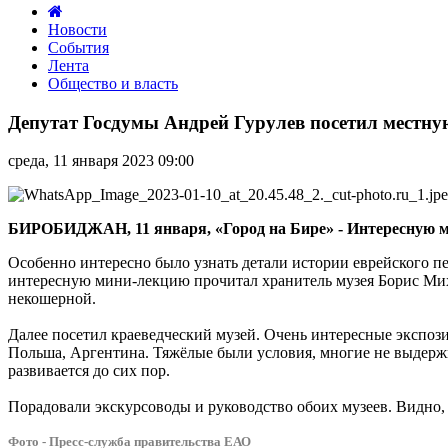
Новости
События
Лента
Общество и власть
Депутат
Госдумы
Депутат Госдумы Андрей Гурулев посетил местну
Андрей
Гурулев
среда, 11 января 2023 09:00
посетил
местную
синагогу
«Бейт
БИРОБИДЖАН, 11 января, «Город на Бире» - Интересную м
Менахем»
и
Особенно интересно было узнать детали истории еврейского п
музей
интересную мини-лекцию прочитал хранитель музея Борис Михай
иудаики
некошерной.
Далее посетил краеведческий музей. Очень интересные экспоз
Польша, Аргентина. Тяжёлые были условия, многие не выдержив
развивается до сих пор.
Порадовали экскурсоводы и руководство обоих музеев. Видно, 
Фото - Пресс-служба правительства ЕАО