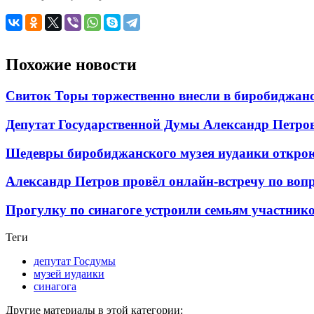
Похожие новости
Свиток Торы торжественно внесли в биробиджан
Депутат Государственной Думы Александр Петров
Шедевры биробиджанского музея иудаики откро
Александр Петров провёл онлайн-встречу по во
Прогулку по синагоге устроили семьям участник
Теги
депутат Госдумы
музей иудаики
синагога
Другие материалы в этой категории: