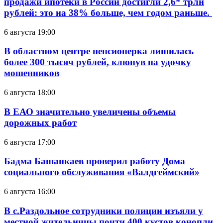
продажи ипотеки в России достигли 2,6* трлн
рублей: это на 38% больше, чем годом раньше.
6 августа 19:00
В областном центре пенсионерка лишилась
более 300 тысяч рублей, клюнув на удочку
мошенников
6 августа 18:00
В ЕАО значительно увеличены объемы
дорожных работ
6 августа 17:00
Бадма Башанкаев проверил работу Дома
социального обслуживания «Валдгеймский»
6 августа 16:00
В с.Раздольное сотрудники полиции изъяли у
местной жительницы почти 400 кустов конопли