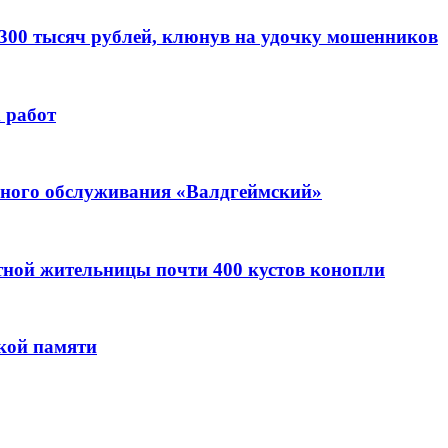
 300 тысяч рублей, клюнув на удочку мошенников
 работ
ьного обслуживания «Валдгеймский»
стной жительницы почти 400 кустов конопли
кой памяти