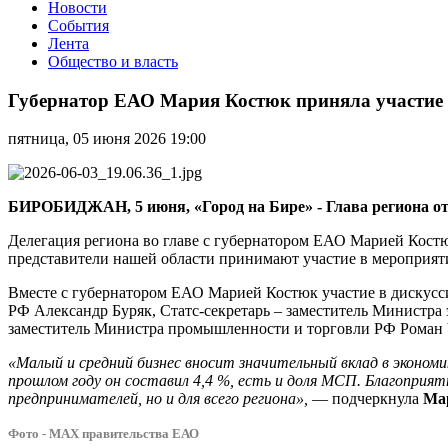
Новости
События
Лента
Общество и власть
Губернатор
ЕАО
Губернатор ЕАО Мария Костюк приняла участие 
Мария
Костюк
пятница, 05 июня 2026 19:00
приняла
участие
в
дискуссии
БИРОБИДЖАН, 5 июня, «Город на Бире» - Глава региона от
«Оптимизация
процессов
Делегация региона во главе с губернатором ЕАО Марией Кост
в
представители нашей области принимают участие в мероприят
госуправлении»
Вместе с губернатором ЕАО Марией Костюк участие в дискусс
в
РФ Александр Буряк, Статс-секретарь – заместитель Министра
рамках
заместитель Министра промышленности и торговли РФ Роман
ПМЭФ
«Малый и средний бизнес вносит значительный вклад в экономи
прошлом году он составил 4,4 %, есть и доля МСП. Благопри
предпринимателей, но и для всего региона»,
— подчеркнула
Ма
Фото - МАХ правительства ЕАО