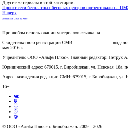
Другие материалы в этой категории:
Проект сети бесплатных беговых центров презентовали на П
Наверх
Joomla SEF URLs by Artio
При любом использовании материалов ссылка на
gorodnabire.ru
Свидетельство о регистрации СМИ
ЭЛ № ФС 77-65771
выдано 
мая 2016 г.
Учредитель: ООО «Альфа Плюс». Главный редактор: Петрук А
Юридический адрес: 679015, г. Биробиджан, ул. Невская, 18а, п
Адрес нахождения редакции СМИ: 679015, г. Биробиджан, ул. Н
16+
© ООО «Альфа Плюс» г. Биробиджан, 2009—2026