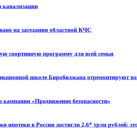
в канализации
вано на заседании областной КЧС
ую спортивную программу для всей семьи
ррекционной школе Биробиджана отремонтируют в
ов кампании «Продвижение безопасности»
жи ипотеки в России достигли 2,6* трлн рублей: э