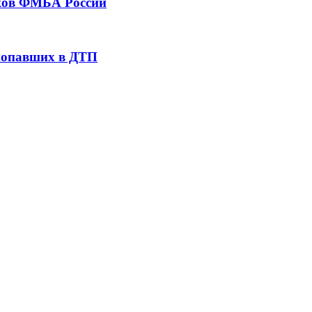
тков ФМБА России
 попавших в ДТП