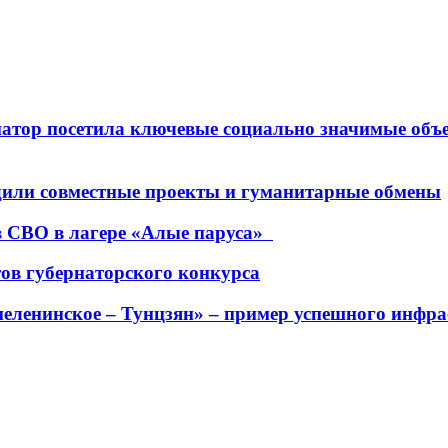
рнатор посетила ключевые социально значимые о
дили совместные проекты и гуманитарные обмены
в СВО в лагере «Алые паруса»
тов губернаторского конкурса
еленинское – Тунцзян» – пример успешного инфра