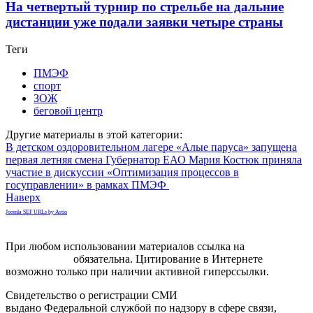
На четвертый турнир по стрельбе на дальние
дистанции уже подали заявки четыре страны
Теги
ПМЭФ
спорт
ЗОЖ
беговой центр
Другие материалы в этой категории:
В детском оздоровительном лагере «Алые паруса» запущена
первая летняя смена
Губернатор ЕАО Мария Костюк приняла
участие в дискуссии «Оптимизация процессов в
госуправлении» в рамках ПМЭФ
Наверх
Joomla SEF URLs by Artio
При любом использовании материалов ссылка на
gorodnabire.ru
обязательна. Цитирование в Интернете
возможно только при наличии активной гиперссылки.
Свидетельство о регистрации СМИ
ЭЛ № ФС 77-65771
выдано Федеральной службой по надзору в сфере связи,