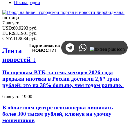
Школа радио
пятница
7 августа
USD
:
80.9293
руб.
EUR
:
93.1901
руб.
CNY
:
11.9684
руб.
Подпишись на
Лента
НОВОСТИ!
новостей ↓
По оценкам ВТБ, за семь месяцев 2026 года
продажи ипотеки в России достигли 2,6* трлн
рублей: это на 38% больше, чем годом раньше.
6 августа 19:00
В областном центре пенсионерка лишилась
более 300 тысяч рублей, клюнув на удочку
мошенников