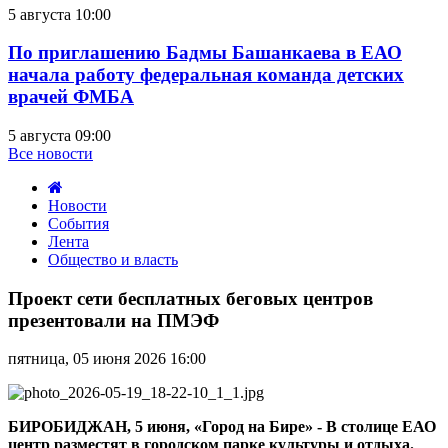
5 августа 10:00
По приглашению Бадмы Башанкаева в ЕАО
начала работу федеральная команда детских
врачей ФМБА
5 августа 09:00
Все новости
Новости
События
Лента
Общество и власть
Проект
сети
Проект сети бесплатных беговых центров
бесплатных
презентовали на ПМЭФ
беговых
центров
пятница, 05 июня 2026 16:00
презентовали
на
ПМЭФ
БИРОБИДЖАН, 5 июня, «Город на Бире» - В столице ЕАО
центр разместят в городском парке культуры и отдыха.