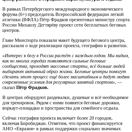
В рамках Петербургского международного экономического
форума (6+) председатель Всероссийской федерации легкой
атлетики (ВФЛА) Пётр Фрадков презентовал министру спорта
России Михаилу Дегтярёву проект сети бесплатных беговых
центров.
Главе Минспорта показали макет будущего бегового центра,
рассказали о ходе реализации проекта, географии и развитии.
«Интерес к бегу в России растёт с каждым годом. Мы видим,
как во многих городах появляются сильные беговые
сообщества, проходят массовые старты, всё больше людей
выбирают активный образ жизни. Беговые центры помогут
сделать этот процесс ещё более масштабным и дадут людям
современные условия для регулярных занятий спортом»
, —
сказал
Пётр Фрадков.
В центрах оборудуют раздевалки, душевые и всё необходимое
для тренировок. Рядом с ними появятся беговые дорожки,
воркаут-площадки и пространства для семейного отдыха.
Сейчас география проекта включает более 20 городов,
включая Биробиджан. Отметим, что проект финансируется
АНО «Евразия» в рамках поддержки социально значимых