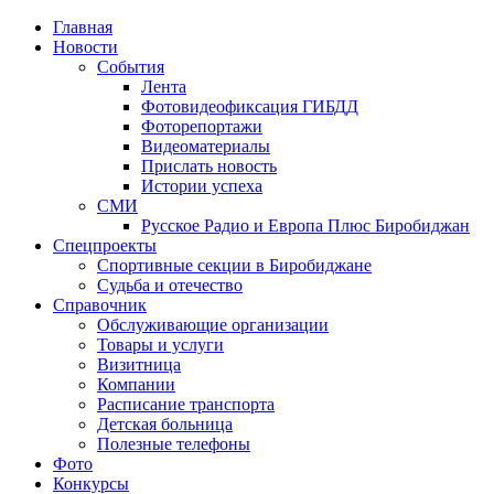
Главная
Новости
События
Лента
Фотовидеофиксация ГИБДД
2
Фоторепортажи
Видеоматериалы
Прислать новость
Истории успеха
СМИ
Русское Радио и Европа Плюс Биробиджан
Спецпроекты
Спортивные секции в Биробиджане
Судьба и отечество
Справочник
Обслуживающие организации
Товары и услуги
Визитница
Компании
Расписание транспорта
Детская больница
Полезные телефоны
Фото
Конкурсы