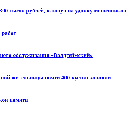
 300 тысяч рублей, клюнув на удочку мошенников
 работ
ьного обслуживания «Валдгеймский»
стной жительницы почти 400 кустов конопли
кой памяти