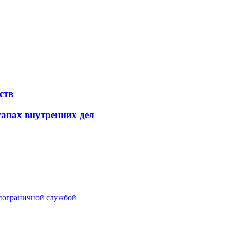
ств
ганах внутренних дел
пограничной службой