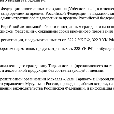
ого выезда за пределы РФ.
й Федерации иностранных гражданина (Узбекистан – 1, в отнош
выдворением за пределы Российской Федерации, и Таджикистан
 административного выдворения за пределы Российской Федера
врейской автономной области иностранным гражданам на основан
ийской Федерации», сокращены сроки временного пребывания 
егистрации, предусмотренных ст.ст. 322.2 УК РФ, 322.3 УК РФ,
боротом наркотиков, предусмотренных ст. 228 УК РФ, возбужден
 принадлежащего гражданину Таджикистана (проживающего на те
к и алкогольной продукции без соответствующей лицензии.
религиозной организации Махалля «Ахли Тарикат» г. Биробидж
о управления Мусульман России, проведена рабочая встреча, на
ений законодательства Российской Федерации, и информация о