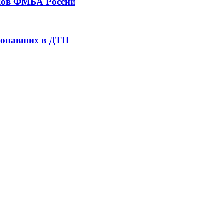
тков ФМБА России
 попавших в ДТП