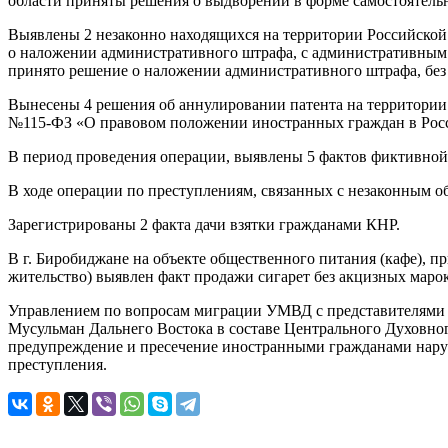
области приняты решения о выдворении в форме самостоятельн
Выявлены 2 незаконно находящихся на территории Российско
о наложении административного штрафа, с административным 
принято решение о наложении административного штрафа, без
Вынесены 4 решения об аннулировании патента на территории Е
№115-ФЗ «О правовом положении иностранных граждан в Росс
В период проведения операции, выявлены 5 фактов фиктивной р
В ходе операции по преступлениям, связанных с незаконным о
Зарегистрированы 2 факта дачи взятки гражданами КНР.
В г. Биробиджане на объекте общественного питания (кафе),
жительство) выявлен факт продажи сигарет без акцизных маро
Управлением по вопросам миграции УМВД с представителями 
Мусульман Дальнего Востока в составе Центрального Духовног
предупреждение и пресечение иностранными гражданами наруш
преступления.