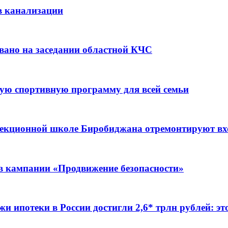
в канализации
вано на заседании областной КЧС
ую спортивную программу для всей семьи
ррекционной школе Биробиджана отремонтируют в
ов кампании «Продвижение безопасности»
жи ипотеки в России достигли 2,6* трлн рублей: э