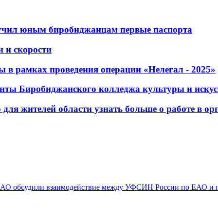
ручил юным биробиджанцам первые паспорта
и и скорости
 в рамках проведения операции «Нелегал - 2025»
нты Биробиджанского колледжа культуры и искус
для жителей области узнать больше о работе в ор
АО обсудили взаимодействие между УФСИН России по ЕАО и 