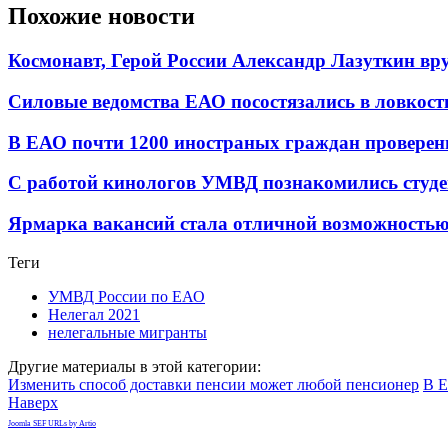
Похожие новости
Космонавт, Герой России Александр Лазуткин в
Силовые ведомства ЕАО посостязались в ловкост
В ЕАО почти 1200 иностраных граждан проверены
С работой кинологов УМВД познакомились студе
Ярмарка вакансий стала отличной возможностью 
Теги
УМВД России по ЕАО
Нелегал 2021
нелегальные мигранты
Другие материалы в этой категории:
Изменить способ доставки пенсии может любой пенсионер
В Е
Наверх
Joomla SEF URLs by Artio