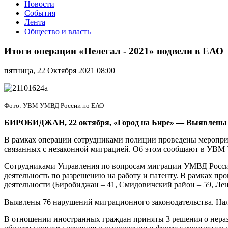
Новости
События
Лента
Общество и власть
Итоги
операции
Итоги операции «Нелегал - 2021» подвели в ЕАО
«Нелегал
-
пятница, 22 Октября 2021 08:00
2021»
подвели
в
ЕАО
Фото: УВМ УМВД России по ЕАО
БИРОБИДЖАН, 22 октября, «Город на Бире»
—
Выявлены 7
В рамках операции сотрудниками полиции проведены мероприя
связанных с незаконной миграцией. Об этом сообщают в УВ
Сотрудниками Управления по вопросам миграции УМВД Росси
деятельность по разрешению на работу и патенту. В рамках п
деятельности (Биробиджан – 41, Смидовичский район – 59, Лен
Выявлены 76 нарушений миграционного законодательства. Нал
В отношении иностранных граждан приняты 3 решения о неразр