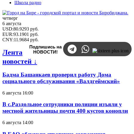
Школа радио
четверг
6 августа
USD
:
80.9293
руб.
EUR
:
93.1901
руб.
CNY
:
11.9684
руб.
Подпишись на
Лента
НОВОСТИ!
новостей ↓
Бадма Башанкаев проверил работу Дома
социального обслуживания «Валдгеймский»
6 августа 16:00
В с.Раздольное сотрудники полиции изъяли у
местной жительницы почти 400 кустов конопли
6 августа 14:00