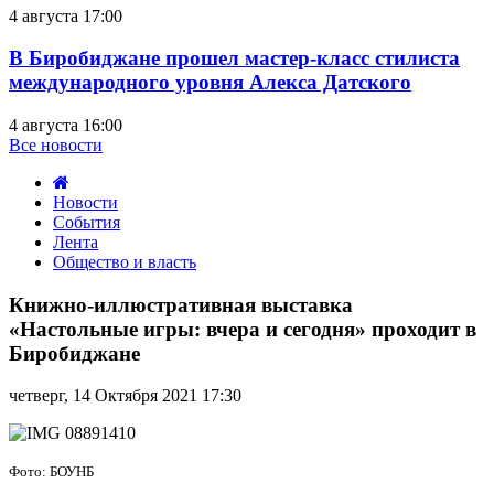
4 августа 17:00
В Биробиджане прошел мастер-класс стилиста
международного уровня Алекса Датского
4 августа 16:00
Все новости
Новости
События
Лента
Общество и власть
Книжно-
иллюстративная
Книжно-иллюстративная выставка
выставка
«Настольные игры: вчера и сегодня» проходит в
«Настольные
Биробиджане
игры:
вчера
четверг, 14 Октября 2021 17:30
и
сегодня»
проходит
в
Фото: БОУНБ
Биробиджане