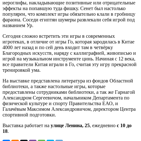
иероглифы, накладывающие позитивные или отрицательные
эффекты на попавшую туда фишку. Сенет был настолько
популярен, что комплект игры обязательно клали в гробницу
фараона. Соседи египтян шумеры развлекали себя игрой под
названием Ур.
Сегодня сложно встретить эти игры в современных
игротеках, в отличие от игры Го, которая зародилась в Китае
4000 лет назад и по сей день входит там в четвёрку
Благородных искусств, наряду с каллиграфией, живописью и
игрой на музыкальном инструменте цинь. Начиная с 12 века,
все правители Китая играли в Го, считая эту игру прекрасной
тренировкой ума.
На выставке представлена литература из фондов Областной
библиотеки, а также настольные игры, которые
предоставлены сотрудниками библиотеки, а так же Гарнагой
Александром Сергеевичом, начальником Департамента по
физической культуре и спорту Правительства ЕАО, и
Галачёвым Максимом Александровичом, директором Центра
спортивной подготовки.
Выставка работает на
улице Ленина, 25
, ежедневно
с 10 до
18
.