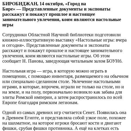
БИРОБИДЖАН, 14 октября, «Город на
Бире»
—
Представленные документы и экспонаты
расскажут и покажут прошлое и настоящее
занимательного увлечения, коим являются настольные
игры
Сотрудники Областной Научной библиотеки подготовили
книжно-иллюстративную выставку «Настольные игры: вчера
и сегодня». Представленные документы и экспонаты
расскажут и покажут прошлое и настоящее занимательного
увлечения, коим являются настольные игры. Об этом
сообщает Н. Панова, заведующая читальным залом БОУНб.
Настольная игра — игра, в которую можно играть в
помещении, с помощью инвентаря, размещаемого на обычном
или специально сделанном столе. Увлечение настольными
играми, в которые, впрочем, играли не только на столе, но и
на земле, и на полу, первоначально возникло как забава для
элиты Римской империи, а затем распространилось по всей
Европе благодаря римским легионам.
Одной из самых древних игр считается Сенет. Появилась она
в Древнем Египте, и представляла собой узкое поле, похожее
на шахматное, на которое игроки бросают кости и двигают
фишки, срубая фишки противника. А ещё на клетках есть