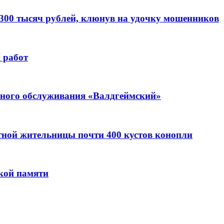
 300 тысяч рублей, клюнув на удочку мошенников
 работ
ьного обслуживания «Валдгеймский»
стной жительницы почти 400 кустов конопли
кой памяти