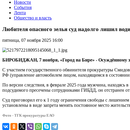
Новости
События
Лента
Общество и власть
Любителя
опасного
Любителя опасного зелья суд надолго лишил вод
зелья
суд
пятница, 07 ноября 2025 16:00
надолго
лишил
водительских
прав
БИРОБИДЖАН, 7 ноября, «Город на Бире» -
Осуждённому
з
и
приговорил
С участием государственного обвинителя прокуратуры Смидови
к
РФ (управление автомобилем лицом, находящимся в состоянии 
ограничению
По версии следствия, в феврале 2025 года мужчина, находясь 
свободы
подсудимого пресечены сотрудниками ГИБДД, он отстранен от 
Суд приговорил его к 1 году ограничения свободы с лишением 
установлены в виде запрета менять постоянное место жительс
Фото - ТГК прокуратуры ЕАО