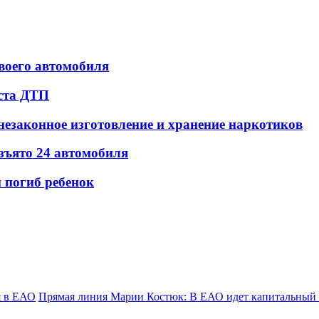
воего автомобиля
еста ДТП
незаконное изготовление и хранение наркотиков
зъято 24 автомобиля
 погиб ребенок
я в ЕАО
Прямая линия Марии Костюк: В ЕАО идет капитальный р