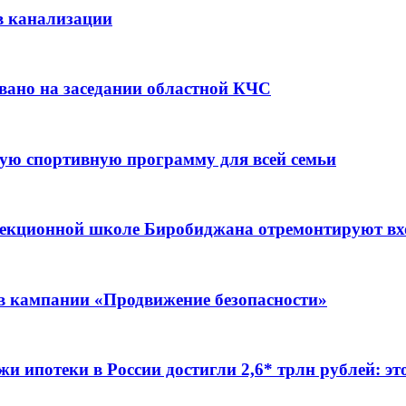
в канализации
вано на заседании областной КЧС
ую спортивную программу для всей семьи
ррекционной школе Биробиджана отремонтируют в
ов кампании «Продвижение безопасности»
жи ипотеки в России достигли 2,6* трлн рублей: э