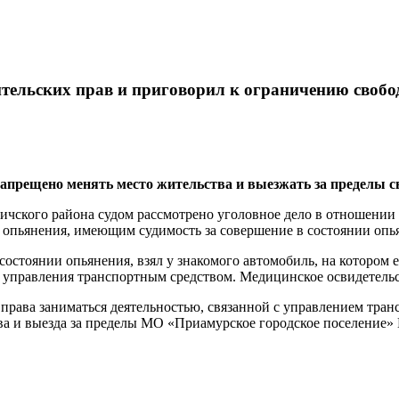
ительских прав и приговорил к ограничению своб
апрещено менять место жительства и выезжать за пределы св
чского района судом рассмотрено уголовное дело в отношении м
опьянения, имеющим судимость за совершение в состоянии опья
в состоянии опьянения, взял у знакомого автомобиль, на которо
управления транспортным средством. Медицинское освидетельст
права заниматься деятельностью, связанной с управлением тран
тва и выезда за пределы МО «Приамурское городское поселение»