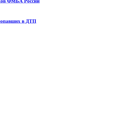
тков ФМБА России
 попавших в ДТП