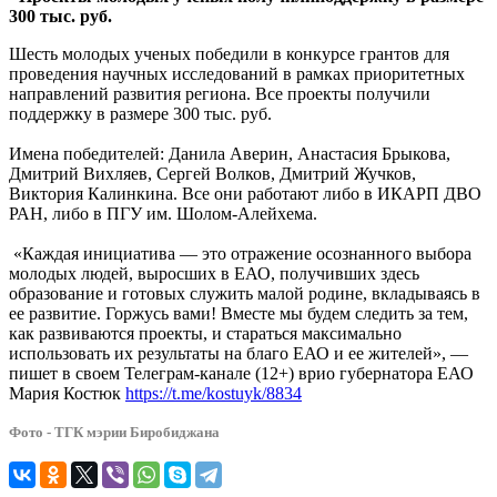
ЕАО
300 тыс. руб.
к
лучшему
Шесть молодых ученых победили в конкурсе грантов для
проведения научных исследований в рамках приоритетных
направлений развития региона. Все проекты получили
поддержку в размере 300 тыс. руб.
Имена победителей: Данила Аверин, Анастасия Брыкова,
Дмитрий Вихляев, Сергей Волков, Дмитрий Жучков,
Виктория Калинкина. Все они работают либо в ИКАРП ДВО
РАН, либо в ПГУ им. Шолом-Алейхема.
«Каждая инициатива — это отражение осознанного выбора
молодых людей, выросших в ЕАО, получивших здесь
образование и готовых служить малой родине, вкладываясь в
ее развитие. Горжусь вами! Вместе мы будем следить за тем,
как развиваются проекты, и стараться максимально
использовать их результаты на благо ЕАО и ее жителей», —
пишет в своем Телеграм-канале (12+) врио губернатора ЕАО
Мария Костюк
https://t.me/kostuyk/8834
Фото - ТГК мэрии Биробиджана