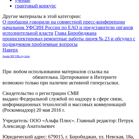
ученые
грантовый конкурс
Другие материалы в этой категории:
О пробации говорили на совместной пресс-конференции
начальник УФСИН России по ЕАО и представители органов
исполнительной власти
Глава Биробиджана
проинспектировал ремонтные работы лицея № 23 и обсудил с
подрядчиком проблемные вопросы
Наверх
Joomla SEF URLs by Artio
При любом использовании материалов ссылка на
gorodnabire.ru
обязательна. Цитирование в Интернете
возможно только при наличии активной гиперссылки.
Свидетельство о регистрации СМИ
ЭЛ № ФС 77-65771
выдано Федеральной службой по надзору в сфере связи,
информационных технологий и массовых коммуникаций
(Роскомнадзор) 20 мая 2016 г.
Учредитель: ООО «Альфа Плюс». Главный редактор: Петрук
Александр Анатольевич
Юридический адрес: 679015, г. Биробиджан, ул. Невская, 18а,