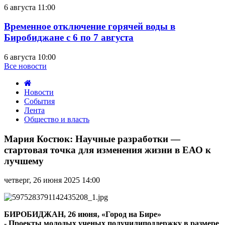
6 августа 11:00
Временное отключение горячей воды в
Биробиджане с 6 по 7 августа
6 августа 10:00
Все новости
Новости
События
Лента
Общество и власть
Мария
Костюк:
Мария Костюк: Научные разработки —
Научные
стартовая точка для изменения жизни в ЕАО к
разработки
лучшему
—
стартовая
четверг, 26 июня 2025 14:00
точка
для
изменения
жизни
БИРОБИДЖАН, 26 июня, «Город на Бире»
в
- Проекты молодых ученых получилиподдержку в размере