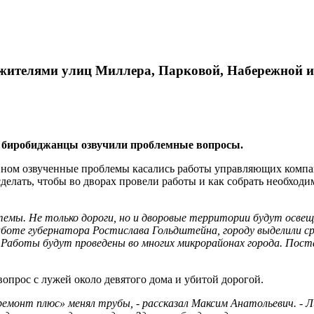
жителями улиц Миллера, Парковой, Набережной 
а биробиджанцы озвучили проблемные вопросы.
вном озвученные проблемы касались работы управляющих компан
сделать, чтобы во дворах провели работы и как собрать необхо
темы. Не только дороги, но и дворовые территории будут освещ
работе губернатора Ростислава Гольдштейна, городу выделили с
Работы будут проведены во многих микрорайонах города. Поста
вопрос с лужей около девятого дома и убитой дорогой.
емонт плюс» менял трубы, - рассказал Максим Анатольевич. - Л