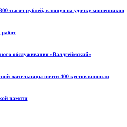
 300 тысяч рублей, клюнув на удочку мошенников
 работ
ьного обслуживания «Валдгеймский»
стной жительницы почти 400 кустов конопли
кой памяти