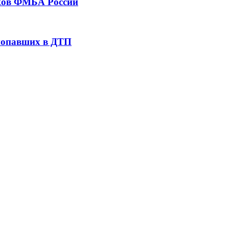
тков ФМБА России
 попавших в ДТП