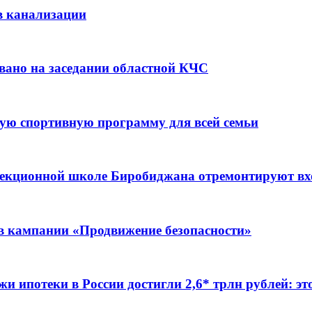
в канализации
вано на заседании областной КЧС
ую спортивную программу для всей семьи
ррекционной школе Биробиджана отремонтируют в
ов кампании «Продвижение безопасности»
жи ипотеки в России достигли 2,6* трлн рублей: э