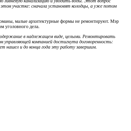
ную ливневую канализацию и уводить воды. Этот вопрос
 этом участке: сначала установят колодцы, а уже потом
ломаны, малые архитектурные формы не ремонтируют. Мэр
ом уголовного дела.
содержание в надлежащем виде, целыми. Ремонтировать
ом управляющей компанией достигнута договоренность:
т нашел и до конца года эту работу завершим.