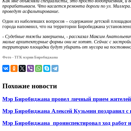
Как мне объясняли специалисты, это просто водоприемник, и в
прорабатываем. Что касается ремонта дороги по ул. Миллера.
проведут асфальтирование.
Один из наболевших вопросов – содержание детской площадки
города напомнил, что на территории Биробиджана установлено
-
Судебные тяжбы завершены, - рассказал Максим Анатольеви
малые архитектурные формы они не хотят. Сейчас с застройщ
территорию площадки будут убирать от мусора на постоянной
Фото - ТГК мэрии Биробиджана
Похожие новости
Мэр Биробиджана провел личный прием жителей 
Мэр Биробиджана Алексей Кузьмин поздравил с 
Мэр Биробиджана проинспектировал ход работ н