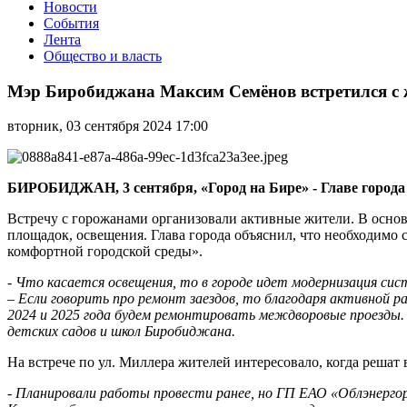
Новости
События
Лента
Общество и власть
Мэр
Биробиджана
Мэр Биробиджана Максим Семёнов встретился с 
Максим
Семёнов
вторник, 03 сентября 2024 17:00
встретился
с
жителями
улиц
БИРОБИДЖАН, 3 сентября, «Город на Бире» - Главе город
Миллера,
Парковой,
Встречу с горожанами организовали активные жители. В осно
Набережной
площадок, освещения. Глава города объяснил, что необходимо 
и
комфортной городской среды».
Пионерской
-
Что касается освещения, то в городе идет модернизация сис
– Если говорить про ремонт заездов, то благодаря активной 
2024 и 2025 года будем ремонтировать междворовые проезды. 
детских садов и школ Биробиджана.
На встрече по ул. Миллера жителей интересовало, когда решат 
-
Планировали работы провести ранее, но ГП ЕАО «Облэнергор