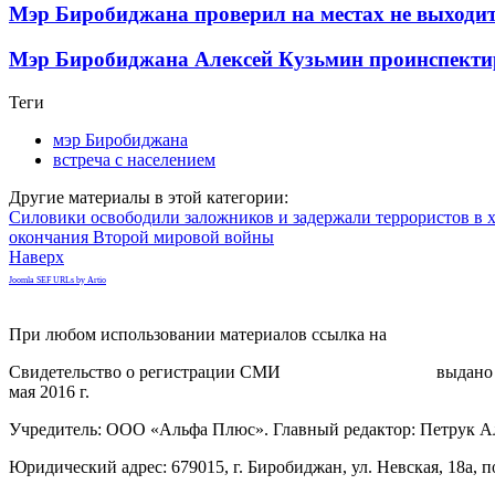
Мэр Биробиджана проверил на местах не выходит 
Мэр Биробиджана Алексей Кузьмин проинспектир
Теги
мэр Биробиджана
встреча с населением
Другие материалы в этой категории:
Силовики освободили заложников и задержали террористов в х
окончания Второй мировой войны
Наверх
Joomla SEF URLs by Artio
При любом использовании материалов ссылка на
gorodnabire.ru
Свидетельство о регистрации СМИ
ЭЛ № ФС 77-65771
выдано 
мая 2016 г.
Учредитель: ООО «Альфа Плюс». Главный редактор: Петрук А
Юридический адрес: 679015, г. Биробиджан, ул. Невская, 18а, п