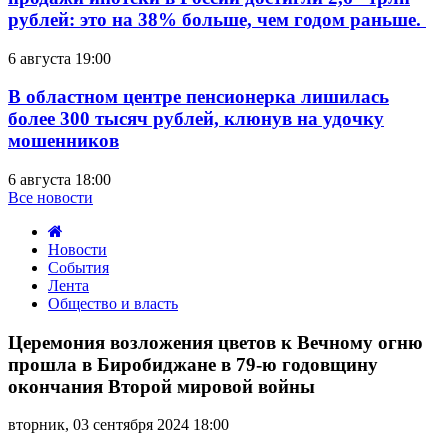
рублей: это на 38% больше, чем годом раньше.
6 августа 19:00
В областном центре пенсионерка лишилась
более 300 тысяч рублей, клюнув на удочку
мошенников
6 августа 18:00
Все новости
Новости
События
Лента
Общество и власть
Церемония
возложения
Церемония возложения цветов к Вечному огню
цветов
прошла в Биробиджане в 79-ю годовщину
к
окончания Второй мировой войны
Вечному
огню
вторник, 03 сентября 2024 18:00
прошла
в