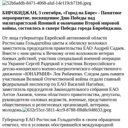
Биробиджане
в
БИРОБИДЖАН, 3 сентября, «Город на Бире» - Памятное
79-
мероприятие, посвященное Дню Победы над
ю
милитаристской Японией и окончанию Второй мировой
годовщину
войны, состоялось в сквере Победы города Биробиджана.
окончания
Второй
От лица губернатора Еврейской автономной области
мировой
Ростислава Гольдштейна цветы к обелиску возложил
войны
заместитель председателя правительства ЕАО Андрей Садаев.
Вместе с ним цветы к Вечному огню возложили ветеран
боевых действий, участник специальной военной операции
на Украине Сергей Радецкий и участник Всероссийского
детско-юношеского военно-патриотического общественного
движения «ЮНАРМИЯ» Лев Рибаченко. Следом дань памяти
участникам Великой Отечественной войны отдали главный
федеральный инспектор по ЕАО Василий Нагибин,
заместитель председателя Законодательного собрания ЕАО
Антон Акимов, члены областного правительства, депутаты,
руководители силовых ведомств, военные, представители
общественных и религиозных организаций, ветераны,
молодежь.
Губернатор ЕАО Ростислав Гольдштейн в своем обращении
отметил, что в условиях обострившейся международной