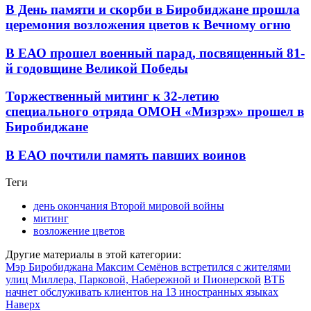
В День памяти и скорби в Биробиджане прошла
церемония возложения цветов к Вечному огню
В ЕАО прошел военный парад, посвященный 81-
й годовщине Великой Победы
Торжественный митинг к 32-летию
специального отряда ОМОН «Мизрэх» прошел в
Биробиджане
В ЕАО почтили память павших воинов
Теги
день окончания Второй мировой войны
митинг
возложение цветов
Другие материалы в этой категории:
Мэр Биробиджана Максим Семёнов встретился с жителями
улиц Миллера, Парковой, Набережной и Пионерской
ВТБ
начнет обслуживать клиентов на 13 иностранных языках
Наверх