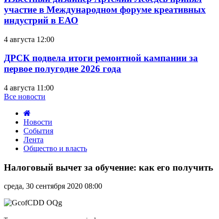
участие в Международном форуме креативных
индустрий в ЕАО
4 августа 12:00
ДРСК подвела итоги ремонтной кампании за
первое полугодие 2026 года
4 августа 11:00
Все новости
Новости
События
Лента
Общество и власть
Налоговый
вычет
Налоговый вычет за обучение: как его получить
за
обучение:
среда, 30 сентября 2020 08:00
как
его
получить