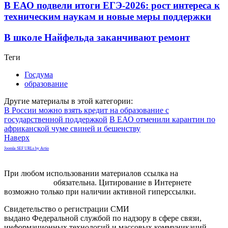
В ЕАО подвели итоги ЕГЭ-2026: рост интереса к
техническим наукам и новые меры поддержки
В школе Найфельда заканчивают ремонт
Теги
Госдума
образование
Другие материалы в этой категории:
В России можно взять кредит на образование с
государственной поддержкой
В ЕАО отменили карантин по
африканской чуме свиней и бешенству
Наверх
Joomla SEF URLs by Artio
При любом использовании материалов ссылка на
gorodnabire.ru
обязательна. Цитирование в Интернете
возможно только при наличии активной гиперссылки.
Свидетельство о регистрации СМИ
ЭЛ № ФС 77-65771
выдано Федеральной службой по надзору в сфере связи,
информационных технологий и массовых коммуникаций