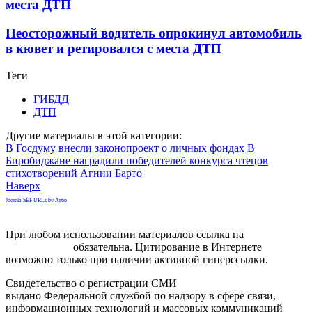
места ДТП
Неосторожный водитель опрокинул автомобиль
в кювет и ретировался с места ДТП
Теги
ГИБДД
ДТП
Другие материалы в этой категории:
В Госдуму внесли законопроект о личных фондах
В
Биробиджане наградили победителей конкурса чтецов
стихотворений Агнии Барто
Наверх
Joomla SEF URLs by Artio
При любом использовании материалов ссылка на
gorodnabire.ru
обязательна. Цитирование в Интернете
возможно только при наличии активной гиперссылки.
Свидетельство о регистрации СМИ
ЭЛ № ФС 77-65771
выдано Федеральной службой по надзору в сфере связи,
информационных технологий и массовых коммуникаций