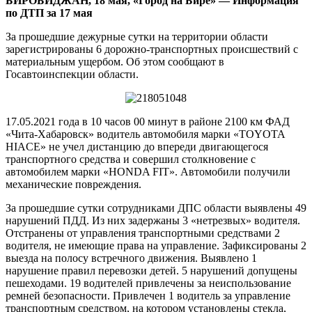
БИРОБИДЖАН, 18 мая, «Город на Бире»
—
Информация
в
по ДТП за 17 мая
ЕАО
За прошедшие дежурные сутки на территории области
зарегистрированы 6 дорожно-транспортных происшествий с
материальным ущербом. Об этом сообщают в
Госавтоинспекции области.
17.05.2021 года в 10 часов 00 минут в районе 2100 км ФАД
«Чита-Хабаровск» водитель автомобиля марки «TOYOTA
HIACE» не учел дистанцию до впереди двигающегося
транспортного средства и совершил столкновение с
автомобилем марки «HONDA FIT». Автомобили получили
механические повреждения.
За прошедшие сутки сотрудниками ДПС области выявлены 49
нарушений ПДД. Из них задержаны 3 «нетрезвых» водителя.
Отстранены от управления транспортными средствами 2
водителя, не имеющие права на управление. Зафиксированы 2
выезда на полосу встречного движения. Выявлено 1
нарушение правил перевозки детей. 5 нарушений допущены
пешеходами. 19 водителей привлечены за неиспользование
ремней безопасности. Привлечен 1 водитель за управление
транспортным средством, на котором установлены стекла,