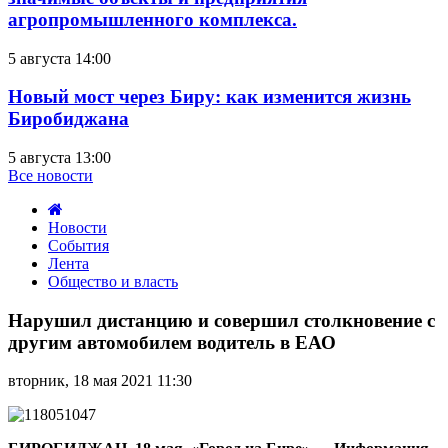
агропромышленного комплекса.
5 августа 14:00
Новый мост через Биру: как изменится жизнь
Биробиджана
5 августа 13:00
Все новости
Новости
События
Лента
Общество и власть
Нарушил
дистанцию
Нарушил дистанцию и совершил столкновение с
и
другим автомобилем водитель в ЕАО
совершил
столкновение
вторник, 18 мая 2021 11:30
с
другим
автомобилем
водитель