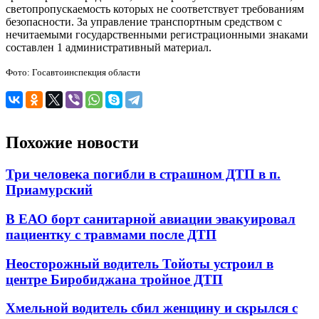
светопропускаемость которых не соответствует требованиям
безопасности. За управление транспортным средством с
нечитаемыми государственными регистрационными знаками
составлен 1 административный материал.
Фото: Госавтоинспекция области
Похожие новости
Три человека погибли в страшном ДТП в п.
Приамурский
В ЕАО борт санитарной авиации эвакуировал
пациентку с травмами после ДТП
Неосторожный водитель Тойоты устроил в
центре Биробиджана тройное ДТП
Хмельной водитель сбил женщину и скрылся с