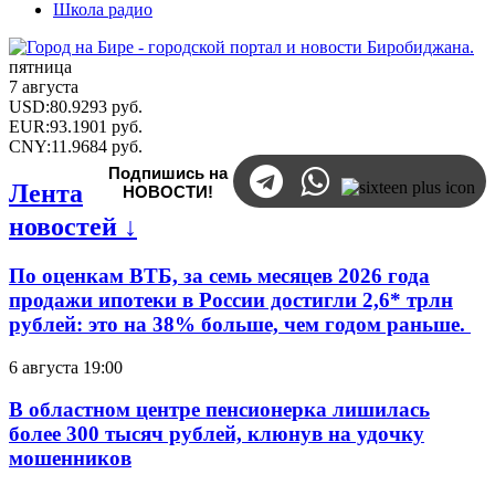
Школа радио
пятница
7 августа
USD
:
80.9293
руб.
EUR
:
93.1901
руб.
CNY
:
11.9684
руб.
Подпишись на
Лента
НОВОСТИ!
новостей ↓
По оценкам ВТБ, за семь месяцев 2026 года
продажи ипотеки в России достигли 2,6* трлн
рублей: это на 38% больше, чем годом раньше.
6 августа 19:00
В областном центре пенсионерка лишилась
более 300 тысяч рублей, клюнув на удочку
мошенников