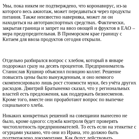
Увы, пока никем не подтверждено, что коронавирус, из-за
которого весь ажиотаж, может передаваться через продукты
питания. Также неизвестно наверняка, может ли он
находиться на автотранспортных средствах. Фактически,
закрытая граница и запрет на ввоз овощей и фруктов в ЕАО –
мера предупредительная. В Приморском крае границу с
Китаем для ввоза продуктов сегодня открыли.
Отдельно разбирался вопрос с хлебом, который в январе
подорожал сразу на десять процентов. Предприниматель
Станислав Кушнир объяснил позицию коллег. Решение
повысить цены было вынужденным, и оно немного
скомпенсировало лишь рост стоимости муки, без учёта других
расходов. Дмитрий Братыненко сказал, что у региональных
властей есть предложения, как поддержать бизнесменов.
Кроме того, вместе они проработают вопрос по выпечке
социального хлеба.
Никаких конкретных решений на совещании вынесено не
было, кроме одного: служба контроля будет проверять
чистоплотность предпринимателей. То есть если на этикетке с
огурцами указано, что они из Ирана, это должно быть
подтверждено документами. Как будут действовать