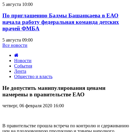
5 августа 10:00
По приглашению Бадмы Башанкаева в ЕАО
начала работу федеральная команда детских
врачей ФМБА
5 августа 09:00
Все новости
Новости
События
Лента
Общество и власть
Не
допустить
Не допустить манипулирования ценами
манипулирования
намерены в правительстве ЕАО
ценами
намерены
четверг, 06 февраля 2020 16:00
в
правительстве
ЕАО
В правительстве прошла встреча по контролю и сдерживанию
цен на плодоовощную продукцию и товары народного