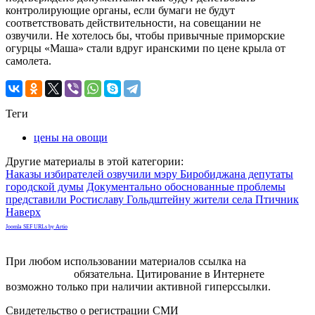
контролирующие органы, если бумаги не будут
соответствовать действительности, на совещании не
озвучили. Не хотелось бы, чтобы привычные приморские
огурцы «Маша» стали вдруг иранскими по цене крыла от
самолета.
Теги
цены на овощи
Другие материалы в этой категории:
Наказы избирателей озвучили мэру Биробиджана депутаты
городской думы
Документально обоснованные проблемы
представили Ростиславу Гольдштейну жители села Птичник
Наверх
Joomla SEF URLs by Artio
При любом использовании материалов ссылка на
gorodnabire.ru
обязательна. Цитирование в Интернете
возможно только при наличии активной гиперссылки.
Свидетельство о регистрации СМИ
ЭЛ № ФС 77-65771