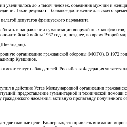
ии увеличилось до 5 тысяч человек, объединив мужчин и женщи
даний. Такой результат – большое достижение для своего време
палатой депутатов французского парламента.
аботать в направлении гуманизации вооружённых конфликтов, в
оно-китайской войны 1937 года и, позднее, во время Второй м
(Швейцария).
ародную организацию гражданской обороны (МОГО). В 1972 год
ладимир Кувшинов.
в имеют статус наблюдателей. Российская Федерация является ч
 вступил в действие Устав Международной организации гражданск
ситуаций; предоставление гуманитарной и технической помощи 
 гражданского населения; активную пропаганду полученного оп
ет две главные цели. Во-первых, это привлечь внимание миров