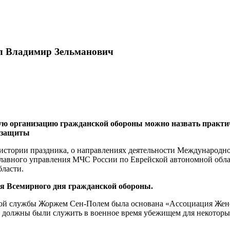
ал Владимир Зельманович
 организацию гражданской обороны можно назвать практиче
 защиты
истории праздника, о направлениях деятельности Международно
Главного управления МЧС России по Еврейской автономной обл
ласти.
ия Всемирного дня гражданской обороны.
кой службы Жоржем Сен-Полем была основана «Ассоциация Женев
ые должны были служить в военное время убежищем для некотор