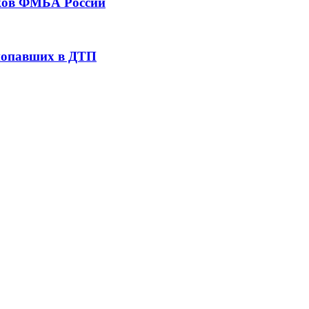
тков ФМБА России
 попавших в ДТП