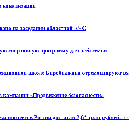
в канализации
вано на заседании областной КЧС
ую спортивную программу для всей семьи
ррекционной школе Биробиджана отремонтируют в
ов кампании «Продвижение безопасности»
жи ипотеки в России достигли 2,6* трлн рублей: э