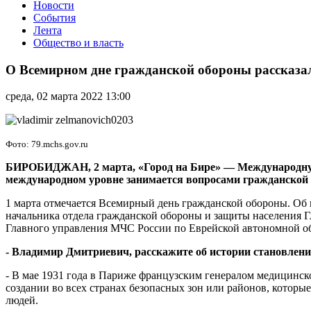
Новости
События
Лента
Общество и власть
О
Всемирном
О Всемирном дне гражданской обороны рассказ
дне
гражданской
среда, 02 марта 2022 13:00
обороны
рассказал
Владимир
Зельманович
Фото: 79.mchs.gov.ru
БИРОБИДЖАН, 2 марта, «Город на Бире»
—
Международную
международном уровне занимается вопросами гражданской
1 марта отмечается Всемирный день гражданской обороны. Об 
начальника отдела гражданской обороны и защиты населения 
Главного управления
МЧС России по Еврейской автономной об
- Владимир Дмитриевич, расскажите об истории становлен
- В мае 1931 года в Париже французским генералом медицинс
создании во всех странах безопасных зон или районов, котор
людей.