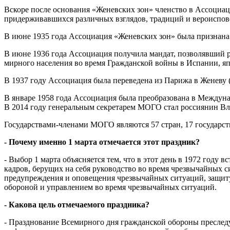
Вскоре после основания «Женевских зон» членство в Ассоциац
придерживавшихся различных взглядов, традиций и вероиспове
В июне 1935 года Ассоциация «Женевских зон» была признана 
В июне 1936 года Ассоциация получила мандат, позволявший р
мирного населения во время Гражданской войны в Испании, яп
В 1937 году Ассоциация была переведена из Парижа в Женеву 
В январе 1958 года Ассоциация была преобразована в Междун
В 2014 году генеральным секретарем МОГО стал россиянин В
Государствами-членами МОГО являются 57 стран, 17 государст
- Почему именно 1 марта отмечается этот праздник?
- Выбор 1 марта объясняется тем, что в этот день в 1972 году
кадров, берущих на себя руководство во время чрезвычайных 
предупреждения и оповещения чрезвычайных ситуаций, защиту
обороной и управлением во время чрезвычайных ситуаций.
- Какова цель отмечаемого праздника?
- Празднование Всемирного дня гражданской обороны преследу