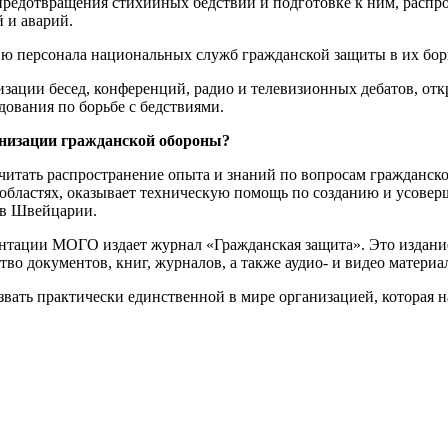
едотвращения стихийных бедствий и подготовке к ним, распрос
 и аварий.
ю персонала национальных служб гражданской защиты в их борь
зации бесед, конференций, радио и телевизионных дебатов, отк
ования по борьбе с бедствиями.
анизации гражданской обороны?
итать распространение опыта и знаний по вопросам гражданско
 областях, оказывает техническую помощь по созданию и усове
 в Швейцарии.
тации МОГО издает журнал «Гражданская защита». Это издание 
о документов, книг, журналов, а также аудио- и видео материа
ть практически единственной в мире организацией, которая н