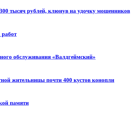
 300 тысяч рублей, клюнув на удочку мошенников
 работ
ьного обслуживания «Валдгеймский»
стной жительницы почти 400 кустов конопли
кой памяти