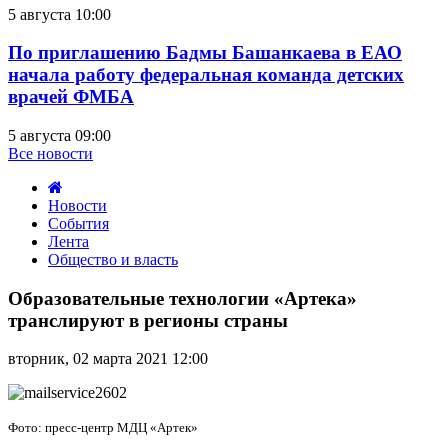
5 августа 10:00
По приглашению Бадмы Башанкаева в ЕАО
начала работу федеральная команда детских
врачей ФМБА
5 августа 09:00
Все новости
Новости
События
Лента
Общество и власть
Образовательные
технологии
Образовательные технологии «Артека»
«Артека»
транслируют в регионы страны
транслируют
в
вторник, 02 марта 2021 12:00
регионы
страны
Фото: пресс-центр МДЦ «Артек»