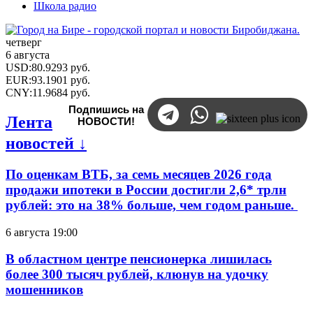
Школа радио
четверг
6 августа
USD
:
80.9293
руб.
EUR
:
93.1901
руб.
CNY
:
11.9684
руб.
Подпишись на
Лента
НОВОСТИ!
новостей ↓
По оценкам ВТБ, за семь месяцев 2026 года
продажи ипотеки в России достигли 2,6* трлн
рублей: это на 38% больше, чем годом раньше.
6 августа 19:00
В областном центре пенсионерка лишилась
более 300 тысяч рублей, клюнув на удочку
мошенников