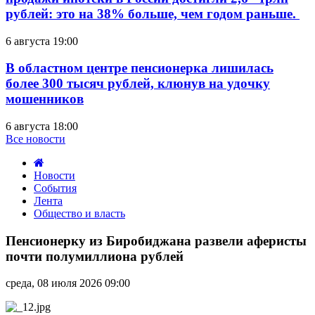
рублей: это на 38% больше, чем годом раньше.
6 августа 19:00
В областном центре пенсионерка лишилась
более 300 тысяч рублей, клюнув на удочку
мошенников
6 августа 18:00
Все новости
Новости
События
Лента
Общество и власть
Пенсионерку
из
Пенсионерку из Биробиджана развели аферисты
Биробиджана
почти полумиллиона рублей
развели
аферисты
среда, 08 июля 2026 09:00
почти
полумиллиона
рублей