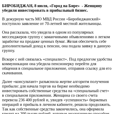
БИРОБИДЖАН, 8 июля, «Город на Бире» - Женщину
убедили инвестировать в прибыльный бизнес.
В дежурную часть МО МВД России «Биробиджанский»
поступило заявление от 70-летней местной жительницы.
Она рассказала, что увидела в одном из популярных
мессенджеров группу с заманчивыми объявлениями о легком
заработке на продаже ценных бумаг. Желая обеспечить себе
дополнительный доход к пенсии, она подала заявку в данную
группу.
Вскоре с ней связалась «специалист». Под предлогом удобства
коммуникации она убедила пенсионерку перейти для
общения в специальное приложение, отправив ссылку для его
скачивания.
Далее «консультант» разъяснила жертве алгоритм получения
прибыли: для начала торгов на бирже необходимо
инвестировать собственные средства на «специальный счет»
в специальном приложении. Женщина со своего счета
перевела 236 400 рублей и, увидев «успешность» биржевых
операций и прибыль в личном кабинете, решила продолжить.
Так как собственные средства закончились, она оформила
кредит на 200 тысяч рублей, которые аналогичным способом