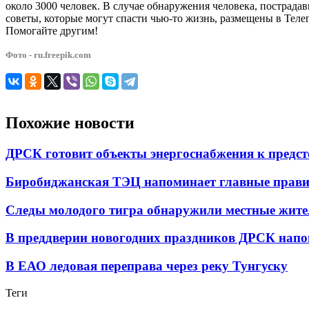
около 3000 человек. В случае обнаружения человека, пострада
советы, которые могут спасти чью-то жизнь, размещены в Тел
Помогайте другим!
Фото - ru.freepik.com
Похожие новости
ДРСК готовит объекты энергоснабжения к предст
Биробиджанская ТЭЦ напоминает главные правил
Следы молодого тигра обнаружили местные жите
В преддверии новогодних праздников ДРСК напом
В ЕАО ледовая переправа через реку Тунгуску
Теги