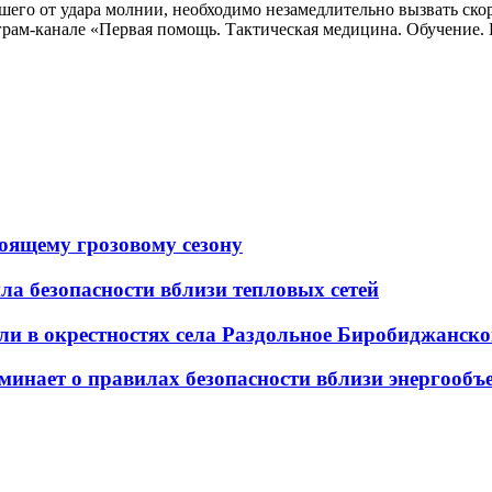
вшего от удара молнии, необходимо незамедлительно вызвать ско
еграм-канале «Первая помощь. Тактическая медицина. Обучение
оящему грозовому сезону
а безопасности вблизи тепловых сетей
ли в окрестностях села Раздольное Биробиджанск
инает о правилах безопасности вблизи энергообъ