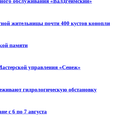
ьного обслуживания «Валдгеймский»
стной жительницы почти 400 кустов конопли
кой памяти
Мастерской управления «Сенеж»
леживают гидрологическую обстановку
е с 6 по 7 августа