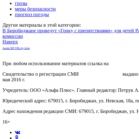
грозы
меры безопасности
прогноз погоды
Другие материалы в этой категории:
В Биробиджане проведут «Гонку с препятствиями» для детей
Р
комиссии
Наверх
Joomla SEF URLs by Artio
При любом использовании материалов ссылка на
gorodnabire.ru
Свидетельство о регистрации СМИ
ЭЛ № ФС 77-65771
выдано 
мая 2016 г.
Учредитель: ООО «Альфа Плюс». Главный редактор: Петрук А
Юридический адрес: 679015, г. Биробиджан, ул. Невская, 18а, п
Адрес нахождения редакции СМИ: 679015, г. Биробиджан, ул. Н
16+