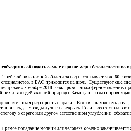
обходимо соблюдать самые строгие меры безопасности во в
рейской автономной области за год насчитывается до 60 грозов
ю специалистов, в ЕАО приходится на июль. Существуют ещё сне
иксировано в ноябре 2018 года. Гроза – атмосферное явление, п
ейших для людей явлений природы. Зачастую грозы сопровожда
ридерживаться ряда простых правил. Если вы находитесь дома, 
стапливать, дымоходы лучше перекрыть. Если гроза застала вас в
непогоду в овраге или другом естественном углублении, обхвати
го. Прямое попадание молнии для человека обычно заканчиваетс