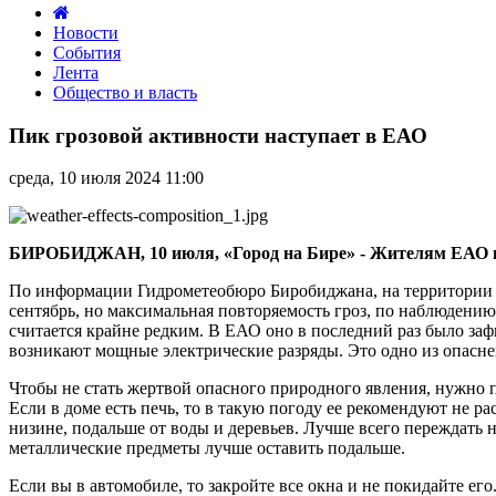
Новости
События
Лента
Общество и власть
Пик
грозовой
Пик грозовой активности наступает в ЕАО
активности
наступает
среда, 10 июля 2024 11:00
в
ЕАО
БИРОБИДЖАН, 10 июля, «Город на Бире» - Жителям ЕАО не
По информации Гидрометеобюро Биробиджана, на территории Ев
сентябрь, но максимальная повторяемость гроз, по наблюдени
считается крайне редким. В ЕАО оно в последний раз было заф
возникают мощные электрические разряды. Это одно из опасн
Чтобы не стать жертвой опасного природного явления, нужно п
Если в доме есть печь, то в такую погоду ее рекомендуют не ра
низине, подальше от воды и деревьев. Лучше всего переждать 
металлические предметы лучше оставить подальше.
Если вы в автомобиле, то закройте все окна и не покидайте е