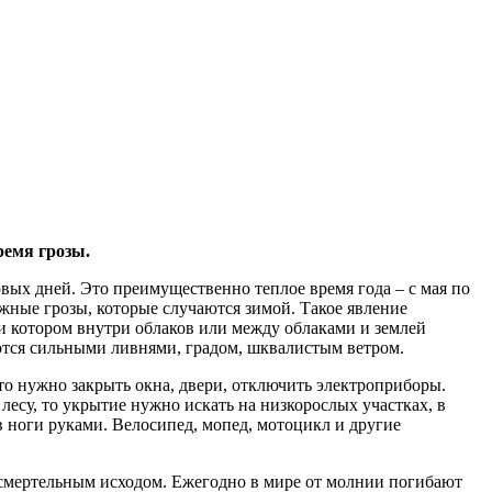
ремя грозы.
ых дней. Это преимущественно теплое время года – с мая по
жные грозы, которые случаются зимой. Такое явление
ри котором внутри облаков или между облаками и землей
ются сильными ливнями, градом, шквалистым ветром.
то нужно закрыть окна, двери, отключить электроприборы.
 лесу, то укрытие нужно искать на низкорослых участках, в
в ноги руками. Велосипед, мопед, мотоцикл и другие
я смертельным исходом. Ежегодно в мире от молнии погибают