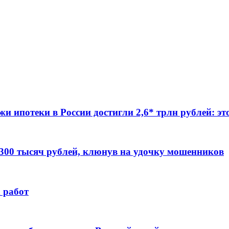
жи ипотеки в России достигли 2,6* трлн рублей: э
 300 тысяч рублей, клюнув на удочку мошенников
 работ