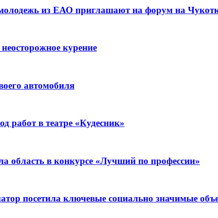
 молодежь из ЕАО приглашают на форум на Чукот
 неосторожное курение
воего автомобиля
д работ в театре «Кудесник»
ла область в конкурсе «Лучший по профессии»
рнатор посетила ключевые социально значимые о